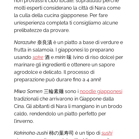
non provassi il cibo locale, soprattutto perché
molti esperti considerano la città di Nara come
la culla della cucina giapponese. Per fare
un’esperienza completa ti consigliamo alcune
prelibatezze da provare.
Narazuke
奈良漬 è un piatto a base di verdure e
frutta in salamoia. I giapponesi lo preparano
usando
sake
酒 e
mirin
味 (vino di riso dolce) per
marinare gli ingredienti e ottenere un sapore
agrodolce e delicato. Il processo di
preparazione può durare fino a 4 anni!
Miwa Somen
三輪素麺 sono i
noodle giapponesi
tradizionali che arrivarono in Giappone dalla
Cina. Gli abitanti di Nara li mangiano in un brodo
caldo, rendendolo un piatto perfetto per
l’inverno.
Kakinoha-zushi
柿の葉寿司 è un tipo di
sushi