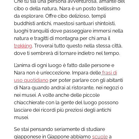
Che tu sia una persona avventurosa, amante del
cibo o della natura, Nara è un posto bellissimo
da esplorare. Offre cibo delizioso, templi
buddhisti antichi, maestosi santuari shintoisti,
luoghi tranquilli dove passeggiare immersi nella
natura e tragitti di montagna per chi ama il
trekking
. Troverai tutto questo nella stessa città,
dove ti sembrerà di tornare indietro nel tempo.
L’anima di ogni luogo è fatto dalle persone e
Nara non è un’eccezione. Impara delle
frasi di
uso quotidiano
per poter parlare con gli abitanti
di Nara quando andrai al ristorante, nei negozi o
nei musei. A volte anche delle piccole
chiacchierate con la gente del luogo possono
lasciare dei ricordi più preziosi degli antichi
musei.
Se stai pensando seriamente di studiare
giapponese in Giappone abbiamo
scuole
a