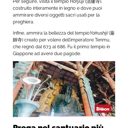
Per seguire, visita il tempio
Hōryūji
(法隆寺),
costruito interamente in legno e dove puoi
ammirare diversi oggetti sacri usati per la
preghiera.
Infine, ammira la bellezza del tempio
Yakushiji
(薬
師寺) creato per volere dell’imperatore Tenmu,
che regnò dal 673 al 686. Fu il primo tempio in
Giappone ad avere due pagode.
Prega nel santuario più