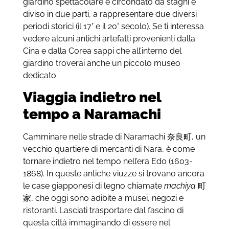
giardino spettacolare è circondato da stagni e
diviso in due parti, a rappresentare due diversi
periodi storici (il 17° e il 20° secolo). Se ti interessa
vedere alcuni antichi artefatti provenienti dalla
Cina e dalla Corea sappi che all’interno del
giardino troverai anche un piccolo museo
dedicato.
Viaggia indietro nel
tempo a Naramachi
Camminare nelle strade di Naramachi 奈良町, un
vecchio quartiere di mercanti di Nara, è come
tornare indietro nel tempo nell’era Edo (1603-
1868). In queste antiche viuzze si trovano ancora
le case giapponesi di legno chiamate
machiya
町
家, che oggi sono adibite a musei, negozi e
ristoranti. Lasciati trasportare dal fascino di
questa città immaginando di essere nel