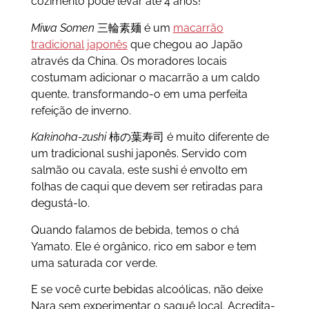
cozimento pode levar até 4 anos!
Miwa Somen
三輪素麺 é um
macarrão
tradicional japonês
que chegou ao Japão
através da China. Os moradores locais
costumam adicionar o macarrão a um caldo
quente, transformando-o em uma perfeita
refeição de inverno.
Kakinoha-zushi
柿の葉寿司 é muito diferente de
um tradicional sushi japonês. Servido com
salmão ou cavala, este sushi é envolto em
folhas de caqui que devem ser retiradas para
degustá-lo.
Quando falamos de bebida, temos o chá
Yamato. Ele é orgânico, rico em sabor e tem
uma saturada cor verde.
E se você curte bebidas alcoólicas, não deixe
Nara sem experimentar o saquê local. Acredita-