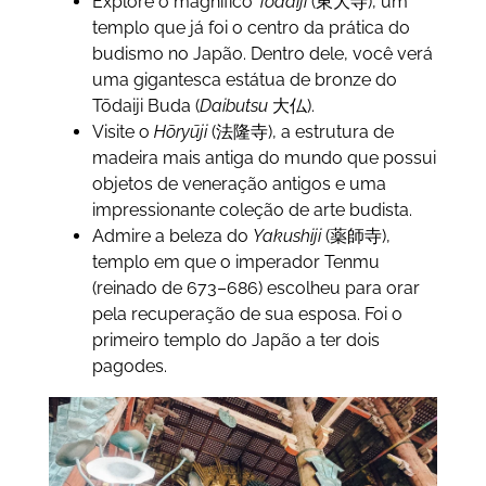
Explore o magnifíco
Tōdaiji
(東大寺), um
templo que já foi o centro da prática do
budismo no Japão. Dentro dele, você verá
uma gigantesca estátua de bronze do
Tōdaiji Buda (
Daibutsu
大仏).
Visite o
Hōryūji
(
法隆寺),
a estrutura de
madeira mais antiga do mundo que possui
objetos de veneração antigos e uma
impressionante coleção de arte budista.
Admire a beleza do
Yakushiji
(薬師寺),
templo em que o imperador Tenmu
(reinado de 673–686) escolheu para orar
pela recuperação de sua esposa. Foi o
primeiro templo do Japão a ter dois
pagodes.