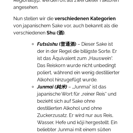
Regionaltyp, werden oft als zwei dieser Faktoren
angesehen.
Nun stellen wir die
verschiedenen Kategorien
von japanischem Sake vor, auch bekannt als die
verschiedenen
Shu (酒)
.
F
utsūshu
(普通酒
)
– Dieser Sake ist
der in der Regel die billigste Sorte. Er
ist das Äquivalent zum „Hauswein“.
Das Reiskorn wurde nicht unbedingt
poliert, während ein wenig destillierter
Alkohol hinzugefügt wurde.
Junmai (純米)
– „Junmai“ ist das
japanische Wort für „reiner Reis“ und
bezieht sich auf Sake ohne
destillierten Alkohol und ohne
Zuckerzusatz. Er wird nur aus Reis,
Wasser, Hefe und kōji hergestellt. Ein
beliebter Junmai mit einem süßen