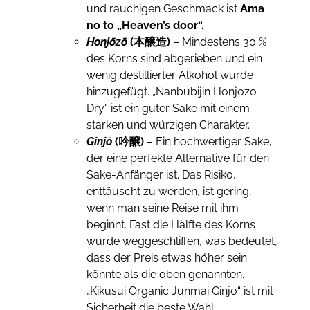
und rauchigen Geschmack ist
Ama
no to „Heaven’s door“.
Honjōzō
(本醸造)
– Mindestens 30 %
des Korns sind abgerieben und ein
wenig destillierter Alkohol wurde
hinzugefügt. „Nanbubijin Honjozo
Dry“ ist ein guter Sake mit einem
starken und würzigen Charakter.
Ginjō
(吟醸)
– Ein hochwertiger Sake,
der eine perfekte Alternative für den
Sake-Anfänger ist. Das Risiko,
enttäuscht zu werden, ist gering,
wenn man seine Reise mit ihm
beginnt. Fast die Hälfte des Korns
wurde weggeschliffen, was bedeutet,
dass der Preis etwas höher sein
könnte als die oben genannten.
„Kikusui Organic Junmai Ginjo“ ist mit
Sicherheit die beste Wahl.