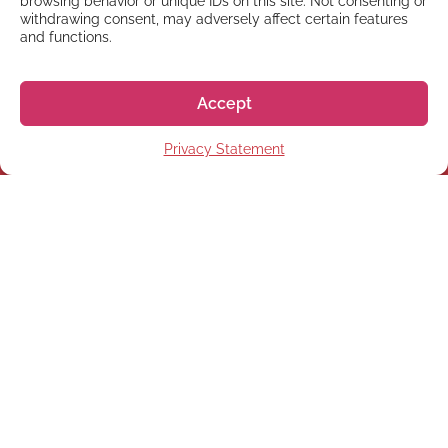
browsing behavior or unique IDs on this site. Not consenting or
withdrawing consent, may adversely affect certain features
and functions.
Accept
Privacy Statement
NEWSLETTER
Subscribe to our newsletter
Subscribe