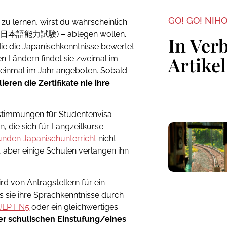
GO! GO! NIH
zu lernen, wirst du wahrscheinlich
g (日本語能力試験) – ablegen wollen.
In Ver
 die die Japanischkenntnisse bewertet
Artikel
ren Ländern findet sie zweimal im
r einmal im Jahr angeboten. Sobald
lieren die Zertifikate nie ihre
estimmungen für Studentenvisa
en, die sich für Langzeitkurse
unden Japanischunterricht
nicht
, aber einige Schulen verlangen ihn
d von Antragstellern für ein
s sie ihre Sprachkenntnisse durch
JLPT N5
oder ein gleichwertiges
er schulischen Einstufung/eines