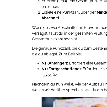
Erreiche genügend Gesamtpunkte, 
erreichen.
Erziele eine Punktzahl über der
Minde
Abschnitt
.
Wenn du zwei Abschnitte mit Bravour meiste
versagst, fällst du in der gesamten Prüfun
Gesamtpunktzahl hoch ist.
Die genaue Punktzahl, die du zum Bestehen
die du ablegst. Zum Beispiel:
N5 (Anfänger):
Erfordert eine Gesam
N1 (Fortgeschrittene):
Erfordert ein
(55,55 %)
Nachdem du nun weißt, wie der Aufbau un
wollen wir darüber sprechen, wie du am be