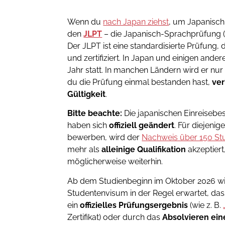
Wenn du
nach Japan ziehst
, um Japanisch 
den
JLPT
– die Japanisch-Sprachprüfun
Der JLPT ist eine standardisierte Prüfung,
und zertifiziert. In Japan und einigen ande
Jahr statt. In manchen Ländern wird er nu
du die Prüfung einmal bestanden hast,
ver
Gültigkeit
.
Bitte beachte:
Die japanischen Einreiseb
haben sich
offiziell geändert
. Für diejenig
bewerben, wird der
Nachweis über 150 St
mehr als
alleinige Qualifikation
akzeptiert
möglicherweise weiterhin.
Ab dem Studienbeginn im Oktober 2026 wir
Studentenvisum in der Regel erwartet, das
ein
offizielles Prüfungsergebnis
(wie z. B.
Zertifikat) oder durch das
Absolvieren ein