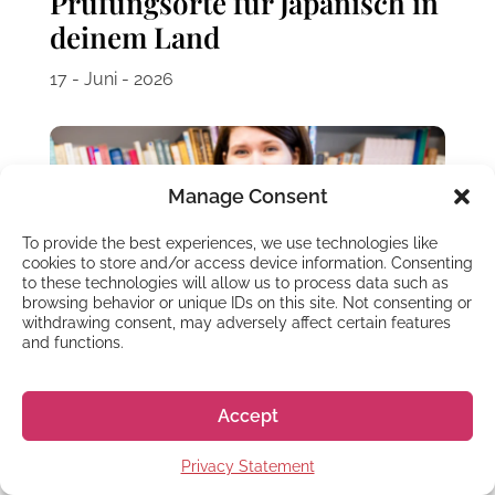
Prüfungsorte für Japanisch in
deinem Land
17 - Juni - 2026
Manage Consent
To provide the best experiences, we use technologies like
cookies to store and/or access device information. Consenting
to these technologies will allow us to process data such as
browsing behavior or unique IDs on this site. Not consenting or
withdrawing consent, may adversely affect certain features
and functions.
TIPPS UND TRICKS
Der JLPT-Test – Wie auch du
Accept
diese Japanisch-Prüfung
Privacy Statement
bestehst!