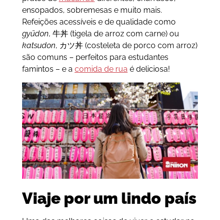
ensopados, sobremesas e muito mais.
Refeições acessíveis e de qualidade como
g
yūdon
,
牛丼
(tigela de arroz com carne) ou
katsudon
, カツ丼 (costeleta de porco com arroz)
são comuns – perfeitos para estudantes
famintos – e a
comida de rua
é deliciosa!
Viaje por um lindo país