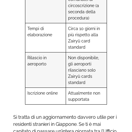
circoscrizione (a
seconda della
procedura)
Tempi di
Circa 10 giorni in
elaborazione
più rispetto alla
Zairyū card
standard
Rilascio in
Non disponibile,
aeroporto
gli aeroporti
rilasciano solo
Zairyū cards
standard
Iscrizione online
Attualmente non
supportata
Si tratta di un aggiornamento davvero utile per i
residenti stranieri in Giappone. Se ti è mai
capitato di passare un’intera giornata tra l’Ufficio