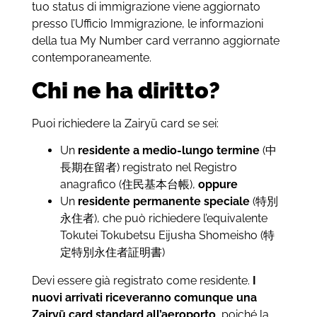
tuo status di immigrazione viene aggiornato
presso l’Ufficio Immigrazione, le informazioni
della tua My Number card verranno aggiornate
contemporaneamente.
Chi ne ha diritto?
Puoi richiedere la Zairyū card se sei:
Un
residente a medio-lungo termine
(中
長期在留者) registrato nel Registro
anagrafico (住民基本台帳),
oppure
Un
residente permanente speciale
(特別
永住者), che può richiedere l’equivalente
Tokutei Tokubetsu Eijusha Shomeisho (特
定特別永住者証明書)
Devi essere già registrato come residente.
I
nuovi arrivati riceveranno comunque una
Zairyū card standard all’aeroporto,
poiché la