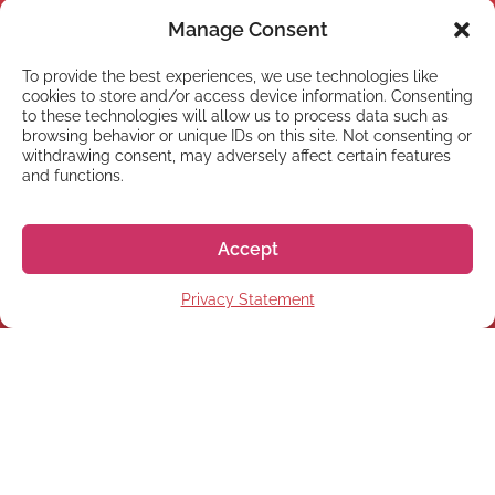
Manage Consent
To provide the best experiences, we use technologies like
cookies to store and/or access device information. Consenting
to these technologies will allow us to process data such as
browsing behavior or unique IDs on this site. Not consenting or
withdrawing consent, may adversely affect certain features
and functions.
Accept
NEWSLETTER
Privacy Statement
Registrati alla nostra
Newsletter
Registrati