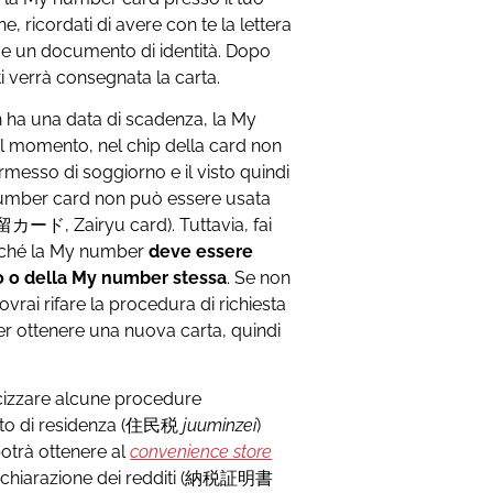
 ricordati di avere con te la lettera
d e un documento di identità. Dopo
i verrà consegnata la carta.
on ha una data di scadenza, la My
il momento, nel chip della card non
ermesso di soggiorno e il visto quindi
 number card non può essere usata
カード, Zairyu card). Tuttavia, fai
erché la My number
deve essere
o o della My number stessa
. Se non
rai rifare la procedura di richiesta
r ottenere una nuova carta, quindi
cizzare alcune procedure
icato di residenza (住民税
juuminzei
)
potrà ottenere al
convenience store
dichiarazione dei redditi (納税証明書