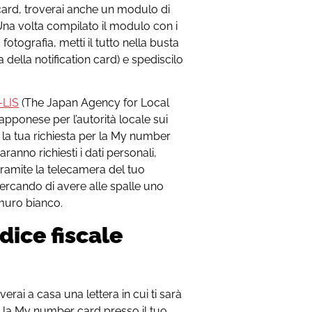
n card, troverai anche un modulo di
Una volta compilato il modulo con i
fotografia, metti il tutto nella busta
a della notification card) e spediscilo
-LIS
(The Japan Agency for Local
pponese per l’autorità locale sui
 la tua richiesta per la My number
ranno richiesti i dati personali,
 tramite la telecamera del tuo
ercando di avere alle spalle uno
muro bianco.
dice fiscale
verai a casa una lettera in cui ti sarà
re la My number card presso il tuo