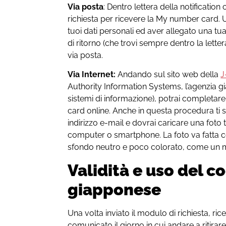
Via posta
: Dentro lettera della notificatio
richiesta per ricevere la My number card. 
tuoi dati personali ed aver allegato una tua 
di ritorno (che trovi sempre dentro la letter
via posta.
Via Internet:
Andando sul sito web della
J
Authority Information Systems, l’agenzia gia
sistemi di informazione), potrai completare
card online. Anche in questa procedura ti sa
indirizzo e-mail e dovrai caricare una foto
computer o smartphone. La foto va fatta c
sfondo neutro e poco colorato, come un 
Validità e uso del co
giapponese
Una volta inviato il modulo di richiesta, rice
comunicato il giorno in cui andare a ritira