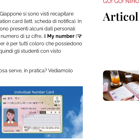
GO! GO! NIH
Articol
n Giappone si sono visti recapitare
ion card (lett. scheda di notifica). In
ono presenti alcuni dati personali
 numero di 12 cifre, il
My number
(
マ
mber è per tutti coloro che possiedono
quindi gli studenti con visto
sa serve, in pratica? Vediamolo