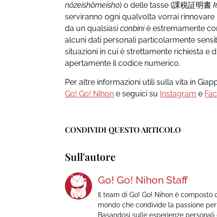
nōzeishōmeisho
) o delle tasse (課税証明書
serviranno ogni qualvolta vorrai rinnovare i
da un qualsiasi
conbini
è estremamente como
alcuni dati personali particolarmente sensibi
situazioni in cui è strettamente richiesta e
apertamente il codice numerico.
Per altre informazioni utili sulla vita in Gi
Go! Go! Nihon
e seguici su
Instagram
e
Fa
CONDIVIDI QUESTO ARTICOLO
Sull'autore
Go! Go! Nihon Staff
Il team di Go! Go! Nihon è composto d
mondo che condivide la passione per 
Basandosi sulle esperienze personali di