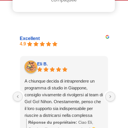
Excellent
4.9
Eli B.
A chiunque decida di intraprendere un
Solic
programma di studio in Giappone,
Nihon
consiglio vivamente di rivolgersi al team di
tomar
Go! Go! Nihon. Onestamente, penso che
preoc
il loro supporto sia indispensabile per
inter
riuscire a districarsi nella complessa
y reso
burocrazia giapponese. Oltre a questo, vi
mucho
Réponse du propriétaire:
Ciao Eli,
Rép