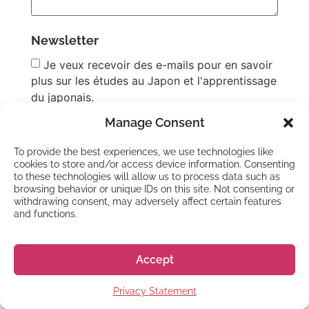
Newsletter
Je veux recevoir des e-mails pour en savoir
plus sur les études au Japon et l'apprentissage
du japonais.
Manage Consent
Privacy Policy
*
J'accepte les
conditions d'utilisation
et la
To provide the best experiences, we use technologies like
cookies to store and/or access device information. Consenting
politique de confidentialité
de Go! Go! Nihon
to these technologies will allow us to process data such as
afin qu'ils puissent traiter ma demande.
browsing behavior or unique IDs on this site. Not consenting or
withdrawing consent, may adversely affect certain features
and functions.
Accept
Privacy Statement