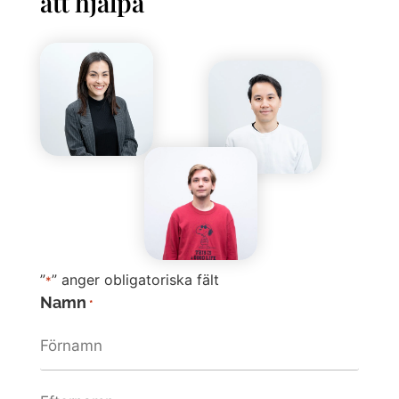
att hjälpa
”
” anger obligatoriska fält
*
Namn
*