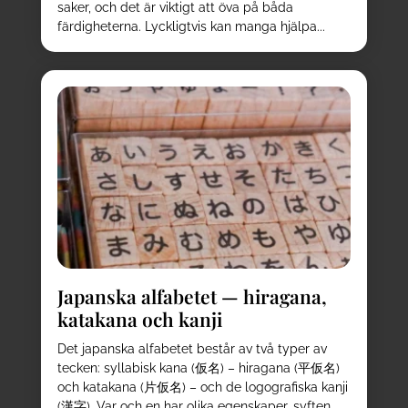
saker, och det är viktigt att öva på båda
färdigheterna. Lyckligtvis kan manga hjälpa...
Japanska alfabetet — hiragana,
katakana och kanji
Det japanska alfabetet består av två typer av
tecken: syllabisk kana (仮名) – hiragana (平仮名)
och katakana (片仮名) – och de logografiska kanji
(漢字). Var och en har olika egenskaper, syften