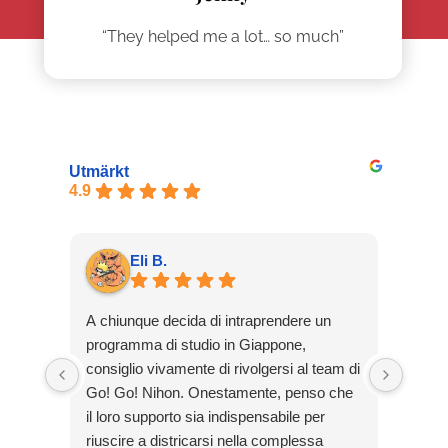
“They helped me a lot… so much”
Utmärkt
4.9
Eli B.
A chiunque decida di intraprendere un
Solic
programma di studio in Giappone,
Nihon
consiglio vivamente di rivolgersi al team di
tomar
Go! Go! Nihon. Onestamente, penso che
preoc
il loro supporto sia indispensabile per
inter
riuscire a districarsi nella complessa
y reso