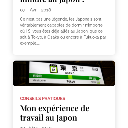
07 - Avr - 2018
Ce n’est pas une légende, les Japonais sont
véritablement capables de dormir n’importe
où ! Si vous êtes déjà allés au Japon, que ce
soit à Tokyo, à Osaka ou encore à Fukuoka par
exemple,...
CONSEILS PRATIQUES
Mon expérience de
travail au Japon