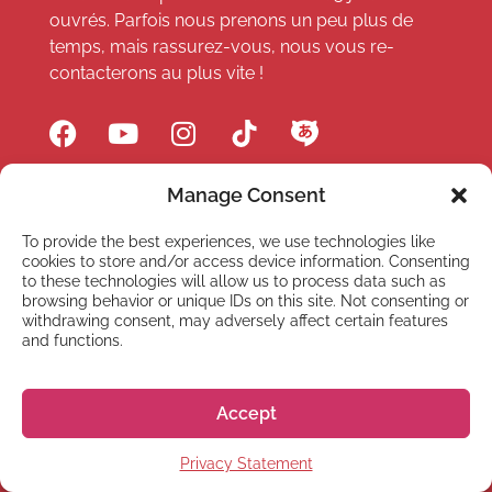
ouvrés. Parfois nous prenons un peu plus de
temps, mais rassurez-vous, nous vous re-
contacterons au plus vite !
Manage Consent
LIENS
To provide the best experiences, we use technologies like
cookies to store and/or access device information. Consenting
Cours en ligne
to these technologies will allow us to process data such as
browsing behavior or unique IDs on this site. Not consenting or
Webinaires et événements
withdrawing consent, may adversely affect certain features
and functions.
À propos
FAQ
Accept
Hiragana Quest
Privacy Statement
Assurance maladie et voyage