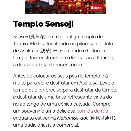
Templo Sensoji
Sensoji
(浅草寺) é o mais antigo templo de
Tóquio. Ele fica localizado no pitoresco distrito
de Asakusa (浅草). Este colorido e histórico
templo foi construído em dedicação a Kannon,
a deusa budista da misericórdia.
Antes de colocar os seus pés no templo, há
muito para ver e desfrutar em Asakusa. Leve o
tempo que for preciso para desfrutar do templo
e desfrutar de uma brisa refrescante vinda do
rio ao longo de uma cênica calçada. Compre
um souvenir e uma deliciosa
comida de rua
enquanto estiver na
Nakamise-dōri
(仲見世通り),
uma tradicional rua comercial.