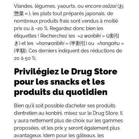
Viandes, légumes, yaourts, ou encore
osōzai
(お
惣菜＝), les plats tout préparés japonais, de
nombreux produits frais sont vendus à moitié
prix ou à -20 %. Regardez donc bien les
étiquettes ! Recherchez les »2
waribiki
» (2割引
き) et les »
hanwaribiki
» (半割引) ou »
hangaku
»
(半額). Ces derniers indiquent des réductions de
20 à 50 %.
Privilégiez le Drug Store
pour les snacks et les
produits du quotidien
Bien qu’il soit possible d’acheter ses produits
d’entretien au konbini, misez sur le Drug Store. Il
y aura nettement plus de choix sur les gammes
proposées, et les prix y seront également plus
avantageux. Idem pour les gâteaux, les