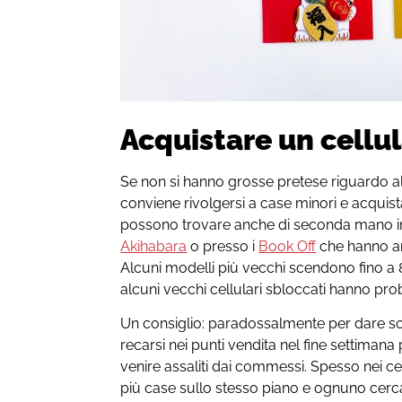
Acquistare un cellu
Se non si hanno grosse pretese riguardo all
conviene rivolgersi a case minori e acquis
possono trovare anche di seconda mano in 
Akihabara
o presso i
Book Off
che hanno an
Alcuni modelli più vecchi scendono fino a 
alcuni vecchi cellulari sbloccati hanno pro
Un consiglio: paradossalmente per dare so
recarsi nei punti vendita nel fine settimana pe
venire assaliti dai commessi. Spesso nei 
più case sullo stesso piano e ognuno cerca d