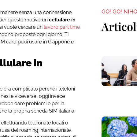
GO! GO! NIH
 rimanere senza una connessione
, per questo motivo un
cellulare in
Articol
 si vuole cercare un
lavoro part time
vengono proposte ogni giorno. Ti
SIM card puoi usare in Giappone e
llulare in
e era complicato perché i telefoni
onesi e viceversa, oggi invece
rebbe dare problemi e per la
he la propria scheda SIM italiana.
ffettuando telefonate locali o
causa del roaming internazionale.