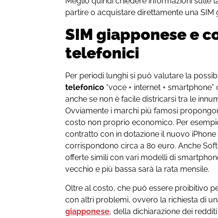
Meglio quindi chiedere informazioni sulle ta
partire o acquistare direttamente una SIM 
SIM giapponese e co
telefonici
Per periodi lunghi si può valutare la possibi
telefonico
“voce + internet + smartphone” 
anche se non è facile districarsi tra le innu
Ovviamente i marchi più famosi propongono o
costo non proprio economico. Per esemp
contratto con in dotazione il nuovo iPhone
corrispondono circa a 80 euro. Anche Sof
offerte simili con vari modelli di smartpho
vecchio e più bassa sarà la rata mensile.
Oltre al costo, che può essere proibitivo pe
con altri problemi, ovvero la richiesta di u
giapponese
, della dichiarazione dei reddi