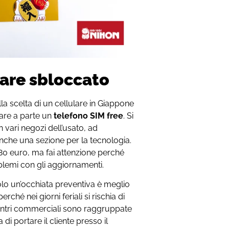
lare sbloccato
a scelta di un cellulare in Giappone
tare a parte un
telefono SIM free
. Si
vari negozi dell’usato, ad
che una sezione per la tecnologia.
80 euro, ma fai attenzione perché
blemi con gli aggiornamenti.
lo un’occhiata preventiva è meglio
rché nei giorni feriali si rischia di
centri commerciali sono raggruppate
i portare il cliente presso il