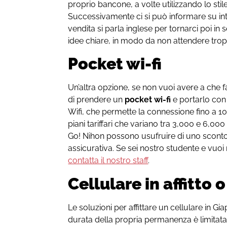
proprio bancone, a volte utilizzando lo stil
Successivamente ci si può informare su inte
vendita si parla inglese per tornarci poi in
idee chiare, in modo da non attendere trop
Pocket wi-fi
Un’altra opzione, se non vuoi avere a che fa
di prendere un
pocket wi-fi
e portarlo con 
Wifi, che permette la connessione fino a 1
piani tariffari che variano tra 3,000 e 6,000 
Go! Nihon possono usufruire di uno sconto s
assicurativa. Se sei nostro studente e vuo
contatta il nostro staff
.
Cellulare in affitto
Le soluzioni per affittare un cellulare in G
durata della propria permanenza è limitata a