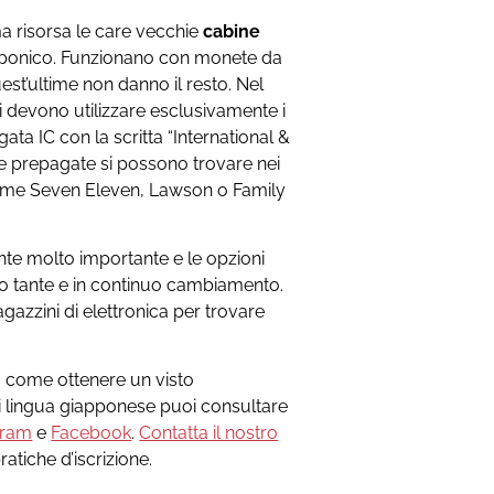
a risorsa le care vecchie
cabine
ipponico. Funzionano con monete da
uest’ultime non danno il resto. Nel
si devono utilizzare esclusivamente i
ata IC con la scritta “International &
 prepagate si possono trovare nei
, come Seven Eleven, Lawson o Family
nte molto importante e le opzioni
o tante e in continuo cambiamento.
gazzini di elettronica per trovare
su come ottenere un visto
i lingua giapponese puoi consultare
gram
e
Facebook
.
Contatta il nostro
ratiche d’iscrizione.