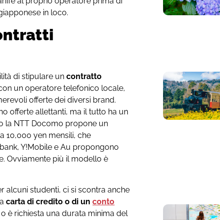
riffe al proprio operatore prima di
giapponese in loco.
ntratti
lità di stipulare un
contratto
con un operatore telefonico locale,
merevoli offerte dei diversi brand.
fferte allettanti, ma il tutto ha un
io la NTT Docomo propone un
 a 10,000 yen mensili, che
tbank, Y!Mobile e Au propongono
ne. Ovviamente più il modello è
r alcuni studenti, ci si scontra anche
na
carta di credito o di un
conto
ti o è richiesta una durata minima del