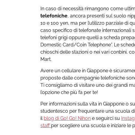
In caso di necessità rimangono come ultim
telefoniche
, ancora presenti sul suolo n
10 e 100 yen, ma per l’utilizzo parziale di q
caso specifico di telefonate internazionali 
telefoni grigi oppure quelli a scheda prepag
Domestic Card/Coin Telephone”. Le schede
chioschi delle stazioni o nei vari conbini
Mart.
Avere un cellulare in Giappone è sicurame
proposte dalle compagnie telefoniche son
Ti consigliamo di visitare uno dei grandi ma
l’opzione che più fa per te!
Per informazioni sulla vita in Giappone o 
studentesco per frequentare una scuola d
il
blog di Go! Go! Nihon
e seguirci su
Insta
staff
per scegliere una scuola e iniziare le p