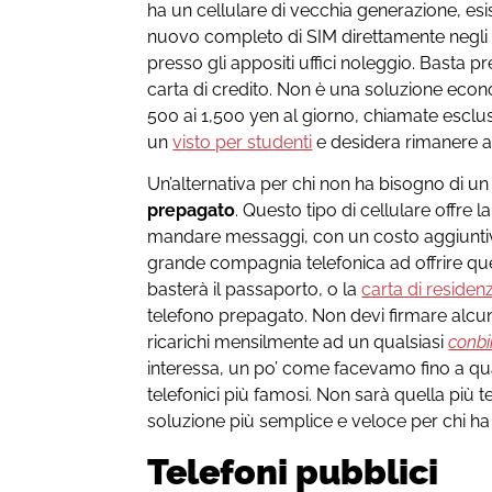
ha un cellulare di vecchia generazione, esist
nuovo completo di SIM direttamente negli a
presso gli appositi uffici noleggio. Basta 
carta di credito. Non è una soluzione econom
500 ai 1,500 yen al giorno, chiamate esclus
un
visto per studenti
e desidera rimanere a
Un’alternativa per chi non ha bisogno di u
prepagato
. Questo tipo di cellulare offre l
mandare messaggi, con un costo aggiuntivo
grande compagnia telefonica ad offrire ques
basterà il passaporto, o la
carta di residen
telefono prepagato. Non devi firmare alcun 
ricarichi mensilmente ad un qualsiasi
conbi
interessa, un po’ come facevamo fino a qual
telefonici più famosi. Non sarà quella più
soluzione più semplice e veloce per chi h
Telefoni pubblici