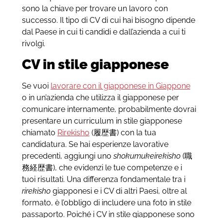
sono la chiave per trovare un lavoro con
successo. Il tipo di CV di cui hai bisogno dipende
dal Paese in cui ti candidi e dall’azienda a cui ti
rivolgi.
CV in stile giapponese
Se vuoi
lavorare con il giapponese in Giappone
o in un’azienda che utilizza il giapponese per
comunicare internamente, probabilmente dovrai
presentare un curriculum in stile giapponese
chiamato
Rirekisho
(履歴書) con la tua
candidatura. Se hai esperienze lavorative
precedenti, aggiungi uno
shokumukeirekisho
(職
務経歴書), che evidenzi le tue competenze e i
tuoi risultati. Una differenza fondamentale tra i
rirekisho
giapponesi e i CV di altri Paesi, oltre al
formato, è l’obbligo di includere una foto in stile
passaporto. Poiché i CV in stile giapponese sono