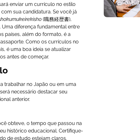
ará enviar um currículo no estilo
com sua candidatura. Se você já
shokumukeirekisho
(職務経歴書),
. Uma diferença fundamental entre
os países, além do formato, é a
 passaporte. Como os currículos no
ís, é uma boa ideia se atualizar
bos antes de começar.
lo
ara trabalhar no Japão ou em uma
será necessário destacar seu
onal anterior.
ocê obteve, o tempo que passou na
u histórico educacional. Certifique-
odo de estudo estejam claros.