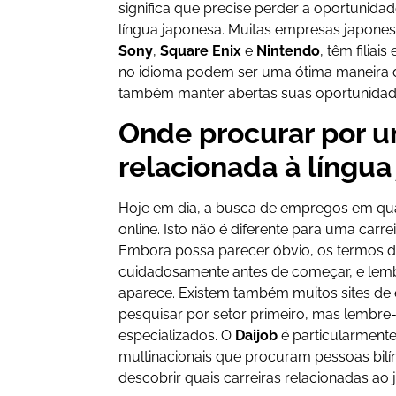
significa que precise perder a oportunida
língua japonesa. Muitas empresas japon
Sony
,
Square Enix
e
Nintendo
, têm filiai
no idioma podem ser uma ótima maneira 
também manter abertas suas oportunidade
Onde procurar por u
relacionada à língua
Hoje em dia, a busca de empregos em qual
online. Isto não é diferente para uma carre
Embora possa parecer óbvio, os termos 
cuidadosamente antes de começar, e lemb
aparece. Existem também muitos sites de
pesquisar por setor primeiro, mas lembre-
especializados. O
Daijob
é particularmente
multinacionais que procuram pessoas bil
descobrir quais carreiras relacionadas ao 