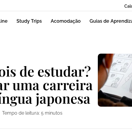
Cal
line
Study Trips
Acomodação
Guias de Aprendi
is de estudar?
r uma carreira
língua japonesa
Tempo de leitura:
5
minutos