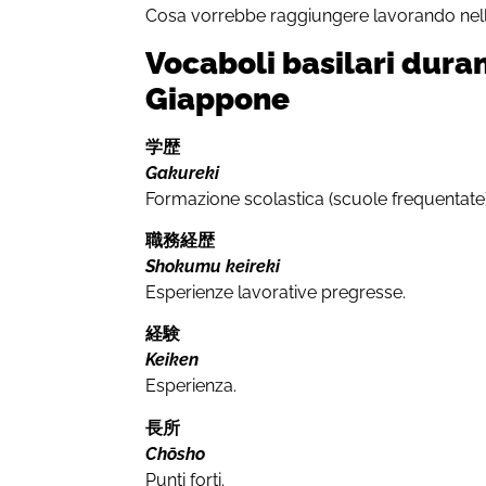
Cosa vorrebbe raggiungere lavorando nell
Vocaboli basilari duran
Giappone
学歴
Gakureki
Formazione scolastica (scuole frequentate)
職務経歴
Shokumu keireki
Esperienze lavorative pregresse.
経験
Keiken
Esperienza.
長所
Chōsho
Punti forti.