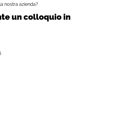
a nostra azienda?
te un colloquio in
.