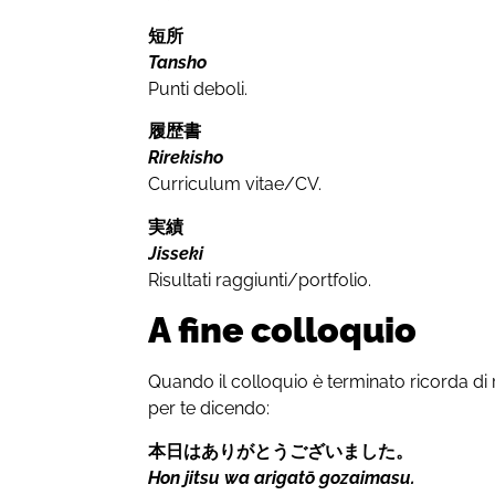
短所
Tansho
Punti deboli.
履歴書
Rirekisho
Curriculum vitae/CV.
実績
Jisseki
Risultati raggiunti/portfolio.
A fine colloquio
Quando il colloquio è terminato ricorda di 
per te dicendo:
本日はありがとうござい
ました
。
Hon jitsu wa arigatō gozaimasu.