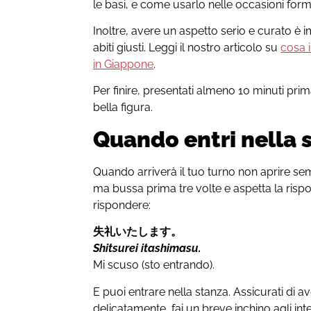
le basi, e come usarlo nelle occasioni form
Inoltre, avere un aspetto serio e curato è 
abiti giusti. Leggi il nostro articolo su
cosa 
in Giappone
.
Per finire, presentati almeno 10 minuti prima
bella figura.
Quando entri nella 
Quando arriverà il tuo turno non aprire se
ma bussa prima tre volte e aspetta la rispo
rispondere:
失礼いたします
。
Shitsurei itashimasu.
Mi scuso (sto entrando).
E puoi entrare nella stanza. Assicurati di av
delicatamente, fai un breve inchino agli interv