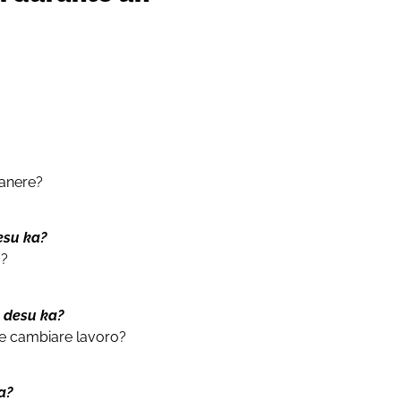
manere?
esu ka?
a?
n desu ka?
e cambiare lavoro?
ka?