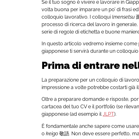
Se il tuo sogno è vivere e lavorare in Giap
volta buona per imparare un po’ di frasi ed
colloquio lavorativo. I colloqui (
mensetsu
面
processo di ricerca del lavoro in generale
serie di regole di etichetta e buone manier
In questo articolo vedremo insieme come p
giapponese ti servirà durante un colloquio
Prima di entrare nel
La preparazione per un colloquio di lavoro
impressione a volte potrebbe costarti già i
Oltre a preparare domande e risposte, po
cartacea del tuo CV e il portfolio (se rilevan
giapponese (ad esempio il
JLPT
).
È fondamentale anche sapere come usar
o
keigo
敬語. Non deve essere perfetto, ma