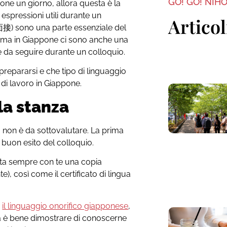
GO! GO! NIH
pone un giorno, allora questa è la
 espressioni utili durante un
Articol
接) sono una parte essenziale del
, ma in Giappone ci sono anche una
e da seguire durante un colloquio.
repararsi e che tipo di linguaggio
 di lavoro in Giappone.
la stanza
 non è da sottovalutare. La prima
l buon esito del colloquio.
rta sempre con te una copia
te), così come il certificato di lingua
e
il linguaggio onorifico giapponese
,
 è bene dimostrare di conoscerne