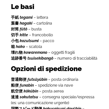
Le basi
手紙
tegami
– lettera
葉書
hagaki
– cartolina
封筒
fūtō
– busta
切手
kitte
– francobollo
小包
kozutsumi
– pacco
箱
hako
– scatola
壊れ物
kowaremono
– oggetti fragili
追跡番号
tsuisekibangō
–
numero di tracciabilità
Opzioni di spedizione
普通郵便
futsūyūbin
– posta ordinaria
船便
funabin
– spedizione via nave
航空便
kōkūbin
– posta aerea
速達
sokutatsu
–
consegna speciale/espressa
(es: una comunicazione urgente)
国際スピード郵便
kokusaisupi-doyūbin
–