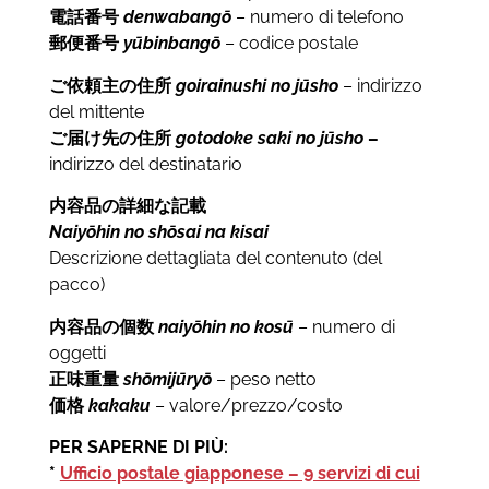
電話番号
denwabangō
– numero di telefono
郵便番号
yūbinbangō
– codice postale
ご依頼主の住所
goirainushi no jūsho
– indirizzo
del mittente
ご届け先の住所
gotodoke saki no
jūsho
–
indirizzo del destinatario
内容品の詳細な記載
Naiyōhin no shōsai na kisai
Descrizione dettagliata del contenuto (del
pacco)
内容品の個数
naiyōhin no kosū
– numero di
oggetti
正味重量
shōmijūryō
– peso netto
価格
kakaku
– valore/prezzo/costo
PER SAPERNE DI PIÙ:
*
Ufficio postale giapponese – 9 servizi di cui