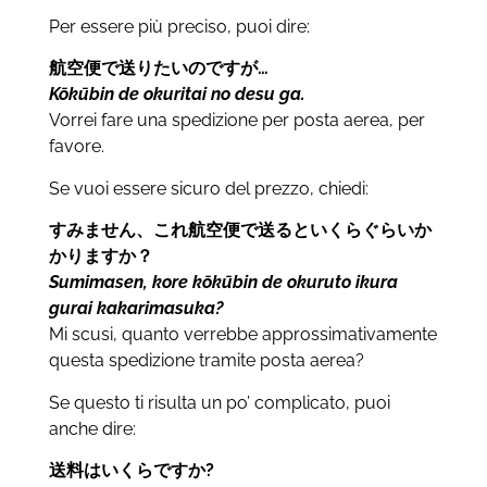
Per essere più preciso, puoi dire:
航空便で送りたいのですが
…
Kōkūbin de okuritai no desu ga.
Vorrei fare una spedizione per posta aerea, per
favore.
Se vuoi essere sicuro del prezzo, chiedi:
すみません、これ航空便で送るといくらぐらいか
かりますか？
Sumimasen, kore
kōkūbin de okuruto ikura
gurai kakarimasuka?
Mi scusi, quanto verrebbe approssimativamente
questa spedizione tramite posta aerea?
Se questo ti risulta un po’ complicato, puoi
anche dire:
送料はいくらですか
?