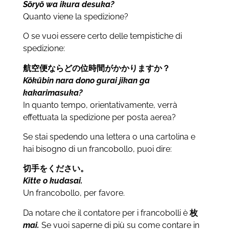
Sōryō wa ikura desuka?
Quanto viene la spedizione?
O se vuoi essere certo delle tempistiche di
spedizione:
航空便ならどの位時間がかかりますか？
Kōkūbin nara dono gurai jikan ga
kakarimasuka?
In quanto tempo, orientativamente, verrà
effettuata la spedizione per posta aerea?
Se stai spedendo una lettera o una cartolina e
hai bisogno di un francobollo, puoi dire:
切手をください。
Kitte o kudasai.
Un francobollo, per favore.
Da notare che il contatore per i francobolli è
枚
mai.
Se vuoi saperne di più su come contare in