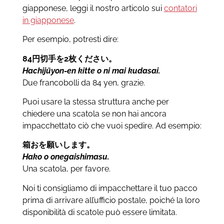
giapponese, leggi il nostro
articolo sui
contatori
in giapponese
.
Per esempio, potresti dire:
84
円切手を
2
枚ください。
Hachijūyon-en kitte o ni mai kudasai.
Due francobolli da 84 yen, grazie.
Puoi usare la stessa struttura anche per
chiedere una scatola se non hai ancora
impacchettato ciò che vuoi spedire. Ad esempio:
箱おを願いします。
Hako o onegaishimasu.
Una scatola, per favore.
Noi ti consigliamo di impacchettare il tuo pacco
prima di arrivare all’ufficio postale, poiché la loro
disponibilità di scatole può essere limitata.