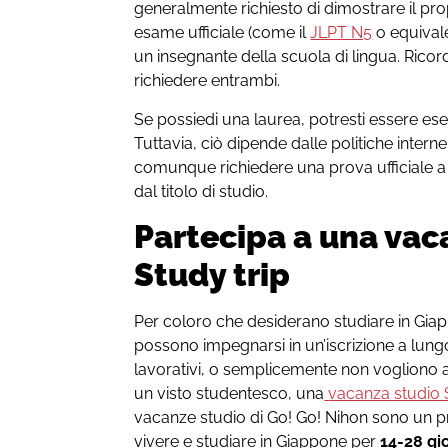
generalmente richiesto di dimostrare il propr
esame ufficiale (come il
JLPT N5
o equival
un insegnante della scuola di lingua. Ric
richiedere entrambi.
Se possiedi una laurea, potresti essere esen
Tuttavia, ciò dipende dalle politiche inter
comunque richiedere una prova ufficiale a 
dal titolo di studio.
Partecipa a una vac
Study trip
Per coloro che desiderano studiare in Giap
possono impegnarsi in un’iscrizione a lung
lavorativi, o semplicemente non vogliono a
un visto studentesco, una
vacanza studio 
vacanze studio di Go! Go! Nihon sono un
vivere e studiare in Giappone per
14-28 gi