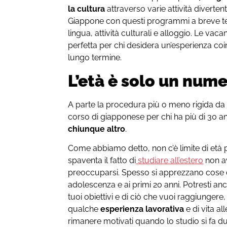
la cultura
attraverso varie attività divertenti
Giappone con questi programmi a breve term
lingua, attività culturali e alloggio. Le v
perfetta per chi desidera un’esperienza c
lungo termine.
L’età è solo un num
A parte la procedura più o meno rigida da p
corso di giapponese per chi ha più di 30 a
chiunque altro
.
Come abbiamo detto, non c’è limite di età p
spaventa il fatto di
studiare all’estero
non av
preoccuparsi. Spesso si apprezzano cose di
adolescenza e ai primi 20 anni. Potresti an
tuoi obiettivi e di ciò che vuoi raggiunger
qualche
esperienza lavorativa
e di vita a
rimanere motivati quando lo studio si fa duro