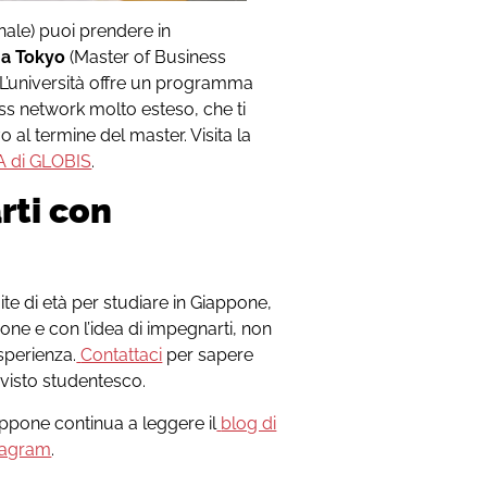
nnale) puoi prendere in
a Tokyo
(Master of Business
 L’università offre un programma
ess network molto esteso, che ti
 al termine del master. Visita la
 di GLOBIS
.
rti con
te di età per studiare in Giappone,
ione e con l’idea di impegnarti, non
esperienza.
Contattaci
per sapere
visto studentesco.
iappone continua a leggere il
blog di
tagram
.