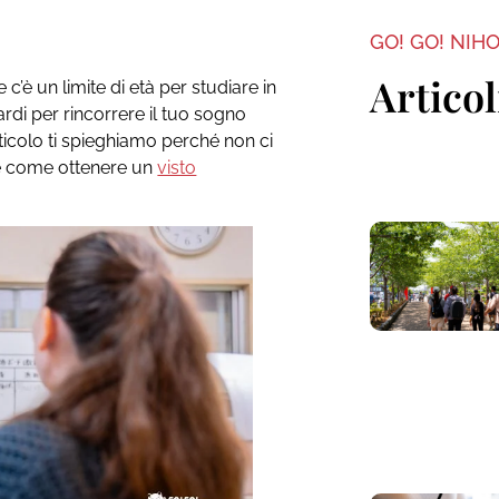
GO! GO! NIH
Articol
 c’è un limite di età per studiare in
rdi per rincorrere il tuo sogno
rticolo ti spieghiamo perché non ci
e e come ottenere un
visto