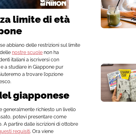
za limite di età
ppone
 abbiano delle restrizioni sul limite
 delle
nostre scuole
non ha
nti italiani a iscriversi con
 e a studiare in Giappone pur
 aiuteremo a trovare l’opzione
tesco.
 del giapponese
ne generalmente richiesto un livello
ssato, potevi presentare come
 A partire dalle iscrizioni di ottobre
uesti requisiti
. Ora viene