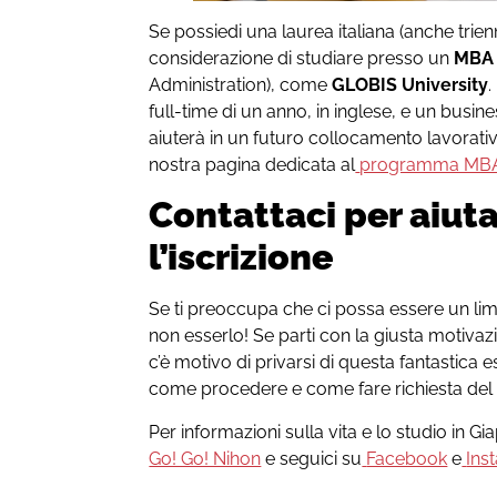
Se possiedi una laurea italiana (anche trie
considerazione di studiare presso un
MBA 
Administration), come
GLOBIS University
.
full-time di un anno, in inglese, e un busin
aiuterà in un futuro collocamento lavorativo
nostra pagina dedicata al
programma MBA
Contattaci per aiuta
l’iscrizione
Se ti preoccupa che ci possa essere un limi
non esserlo! Se parti con la giusta motivaz
c’è motivo di privarsi di questa fantastica 
come procedere e come fare richiesta del 
Per informazioni sulla vita e lo studio in G
Go! Go! Nihon
e seguici su
Facebook
e
Ins