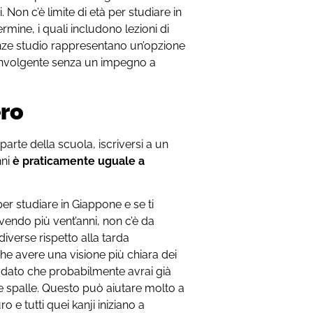
. Non c’è limite di età per studiare in
ine, i quali includono lezioni di
acanze studio rappresentano un’opzione
oinvolgente senza un impegno a
ero
arte della scuola, iscriversi a un
nni
è praticamente uguale a
er studiare in Giappone e se ti
endo più vent’anni, non c’è da
verse rispetto alla tarda
che avere una visione più chiara dei
e, dato che probabilmente avrai già
lle spalle. Questo può aiutare molto a
 e tutti quei kanji iniziano a