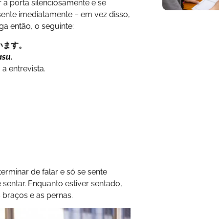
r a porta silenciosamente e se
sente imediatamente – em vez disso,
ga então, o seguinte:
います。
asu.
a entrevista.
rminar de falar e só se sente
 sentar. Enquanto estiver sentado,
s braços e as pernas.