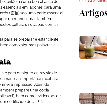
GO! GO! NIH
onho, então há uma boa chance de
es essenciais em japonês para uma
Artigo
setsu
面接) são uma parte essencial
lugar do mundo, mas também
pectos culturais no Japão com as
a para se preparar e estar ciente
, bem como algumas palavras e
ala
nte para qualquer entrevista de
stimar essa importância acabará
rimeira impressão. Além de
, também prepare uma cópia
 aplicável), bem como evidências de
 um certificado do JLPT).