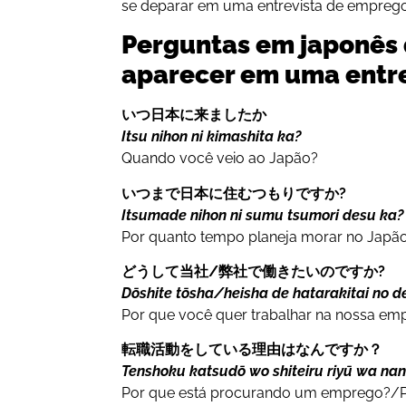
se deparar em uma entrevista de emprego
Perguntas em japonês
aparecer em uma entr
いつ日本に来ましたか
Itsu nihon ni kimashita ka?
Quando você veio ao Japão?
いつまで日本に住むつもりですか?
Itsumade nihon ni sumu tsumori desu ka?
Por quanto tempo planeja morar no Japã
どうして当社/弊社で働きたいのですか?
Dōshite tōsha/heisha de hatarakitai no d
Por que você quer trabalhar na nossa em
転職活動をしている理由はなんですか？
Tenshoku katsudō wo shiteiru riyū wa na
Por que está procurando um emprego?/