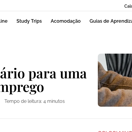
Cal
line
Study Trips
Acomodação
Guias de Aprendi
sário para uma
emprego
Tempo de leitura:
4
minutos