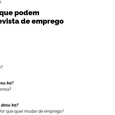
.
 que podem
evista de emprego
o?
esu ka?
presa?
n desu ka?
Por que quer mudar de emprego?