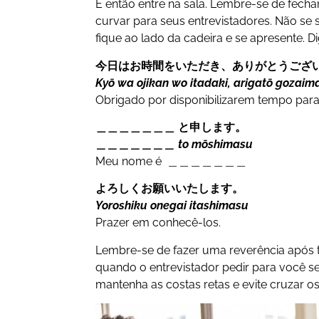
E então entre na sala. Lembre-se de fecha
curvar para seus entrevistadores. Não se 
fique ao lado da cadeira e se apresente. Di
今日はお時間をいただき、ありがとうござ
Kyō wa ojikan wo itadaki, arigatō gozaim
Obrigado por disponibilizarem tempo para 
＿＿＿＿＿＿＿ と申します。
＿＿＿＿＿＿＿ to mōshimasu
Meu nome é
＿＿＿＿＿＿＿
よろしくお願いいたします。
Yoroshiku onegai itashimasu
Prazer em conhecê-los.
Lembre-se de fazer uma reverência após te
quando o entrevistador pedir para você se
mantenha as costas retas e evite cruzar o