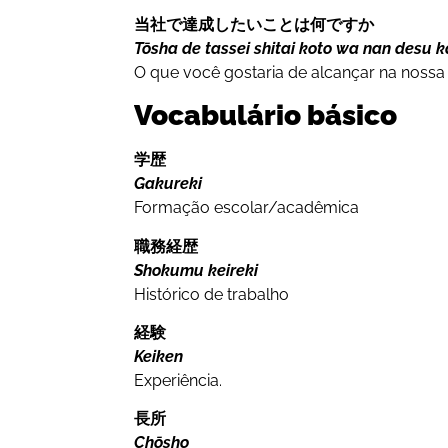
当社で達成したいことは何ですか
Tōsha de tassei shitai koto wa nan desu 
O que você gostaria de alcançar na noss
Vocabulário básico
学歴
Gakureki
Formação escolar/acadêmica
職務経歴
Shokumu keireki
Histórico de trabalho
経験
Keiken
Experiência.
長所
Chōsho