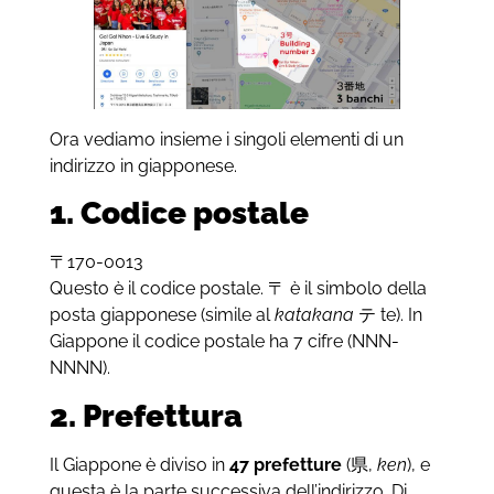
Ora vediamo insieme i singoli elementi di un
indirizzo in giapponese.
1. Codice postale
〒
170-0013
Questo è il codice postale.
〒
è il simbolo della
posta giapponese
(simile al
katakana
テ
te). In
Giappone il codice postale ha 7 cifre (NNN-
NNNN).
2. Prefettura
Il Giappone è diviso in
47 prefetture
(
県
,
ken
), e
questa è la parte successiva dell’indirizzo. Di