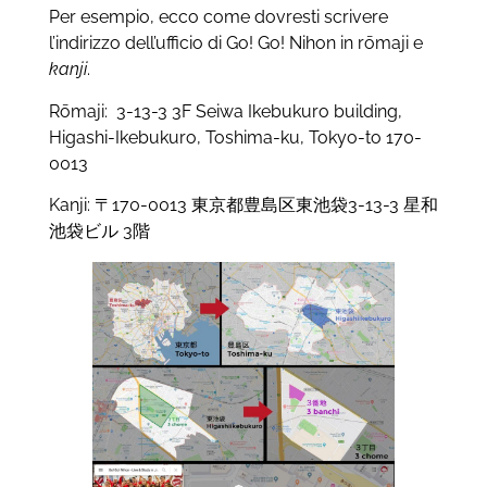
Per esempio, ecco come dovresti scrivere
l’indirizzo dell’ufficio di Go! Go! Nihon in rōmaji e
kanji
.
Rōmaji: 3-13-3 3F Seiwa Ikebukuro building,
Higashi-Ikebukuro, Toshima-ku, Tokyo-to 170-
0013
Kanji:
〒
170-0013
東京都豊島区東池袋
3-13-3
星和
池袋ビル
3
階