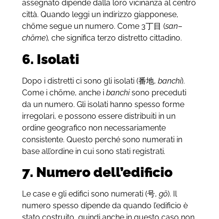
assegnato dipende dalla loro vicinanza al centro
città. Quando leggi un indirizzo giapponese,
chōme segue un numero. Come
3丁目
(
san
–
chōme
)
,
che significa terzo distretto cittadino.
6. Isolati
Dopo i distretti ci sono gli isolati (
番地
,
banchi
).
Come i chōme, anche i
banchi
sono preceduti
da un numero. Gli isolati hanno spesso forme
irregolari, e possono essere distribuiti in un
ordine geografico non necessariamente
consistente. Questo perché sono numerati in
base all’ordine in cui sono stati registrati.
7. Numero dell’edificio
Le case e gli edifici sono numerati (
号
,
gō
). Il
numero spesso dipende da quando l’edificio è
stato costruito, quindi anche in questo caso non