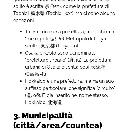
solito è scritta
県
(
ken
), come la prefettura di
Tochigi:
栃木県
(Tochigi-ken). Ma ci sono alcune
eccezioni.
Tokyo non è una prefettura, ma è chiamata
“metropoli” (
都
,
to
). Metropoli di Tokyo è
scritto:
東京都
(Tokyo-to)
Osaka e Kyoto sono denominate
“prefetture urbane” (
府
,
fu
). La prefettura
urbana di Osaka è scritta così:
大阪府
(Osaka-fu)
Hokkaido è una prefettura, ma ha un suo
suffisso particolare, che significa “circuito”
(
道
,
dō
). E’ già inserito nel nome stesso,
Hokkaido:
北海道
3. Municipalità
(città/area/countea)