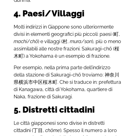
Gunma.
4. Paesi/Villaggi
Molti indirizzi in Giappone sono ulteriormente
divisi in elementi geografici più piccoli: paesi (
町
,
machi
/
chō
) e villaggi (
村
,
mura/son
), più o meno
assimilabili alle nostre frazioni. Sakuragi-chō (
桜
木町
) a Yokohama è un esempio di frazione.
Per esempio, nella prima parte dell’indirizzo
della stazione di Sakuragi-chō troviamo:
神奈川
県横浜市中区桜木町
. Che si traduce in: prefettura
di Kanagawa, città di Yokohama, quartiere di
Naka, frazione di Sakuragi.
5. Distretti cittadini
Le città giapponesi sono divise in distretti
cittadini (
丁目
,
chōme
). Spesso il numero a loro