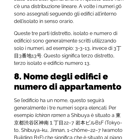
c’è una distribuzione lineare. A volte i numeri
g
ō
sono assegnati seguendo gli edifici all’interno
dell’isolato in senso orario.
Queste tre parti (distretto, isolato e numero di
edificio) sono generalmente scritti utilizzando
solo i numeri, ad esempio: 3-3-13, invece di 3
丁
目
3
番地
13
号
. Questo significa terzo distretto,
terzo isolato e edificio numero 13.
8. Nome degli edifici e
numero di appartamento
Se l’edificio ha un nome, questo seguirà
generalmente i tre numeri sopra elencati. Per
esempio
Ichiran ramen
a Shibuya è situato a
東
京都渋谷区神南１丁目
22−7
岩本ビル
B1F (Tokyo-
to, Shibuya-ku, Jinnan, 1-chōme−22−7 Iwamoto
Building B1F) che significa che è situato al piano