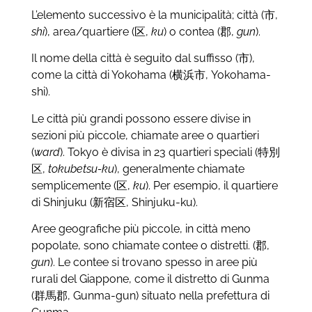
L’elemento successivo è la municipalità; città (
市
,
shi
), area/quartiere (
区
,
ku
) o contea (
郡
,
gun
).
Il nome della città è seguito dal suffisso (
市
),
come la città di Yokohama (
横浜市
, Yokohama-
shi).
Le città più grandi possono essere divise in
sezioni più piccole, chiamate aree o quartieri
(
ward
). Tokyo è divisa in 23 quartieri speciali (
特別
区
,
tokubetsu-ku
), generalmente chiamate
semplicemente (
区
,
ku
). Per esempio, il quartiere
di Shinjuku (
新宿区
, Shinjuku-ku).
Aree geografiche più piccole, in città meno
popolate, sono chiamate contee o distretti. (
郡
,
gun
). Le contee si trovano spesso in aree più
rurali del Giappone, come il distretto di Gunma
(
群馬郡
, Gunma-gun) situato nella prefettura di