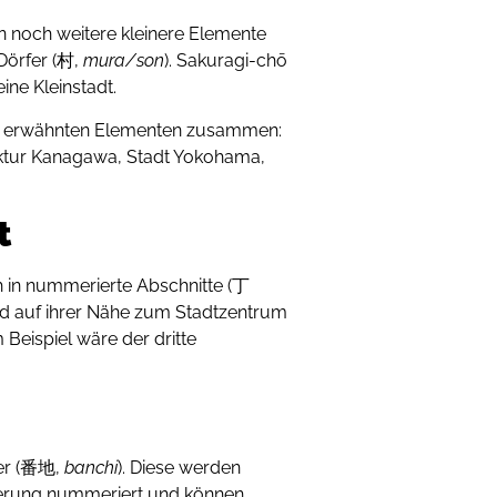
in noch weitere kleinere Elemente
 Dörfer (村,
mura/son
). Sakuragi-chō
ine Kleinstadt.
sher erwähnten Elementen zusammen:
 Kanagawa, Stadt Yokohama,
t
 in nummerierte Abschnitte (丁
rend auf ihrer Nähe zum Stadtzentrum
Beispiel wäre der dritte
mer (番地,
banchi
). Diese werden
rierung nummeriert und können