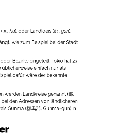
k (区,
ku
), oder Landkreis (郡,
gun
).
ngt, wie zum Beispiel bei der Stadt
der Bezirke eingeteilt. Tokio hat 23
ie üblicherweise einfach nur als
eispiel dafür wäre der bekannte
den werden Landkreise genannt (郡,
m bei den Adressen von ländlicheren
 Kreis Gunma (群馬郡, Gunma-gun) in
er