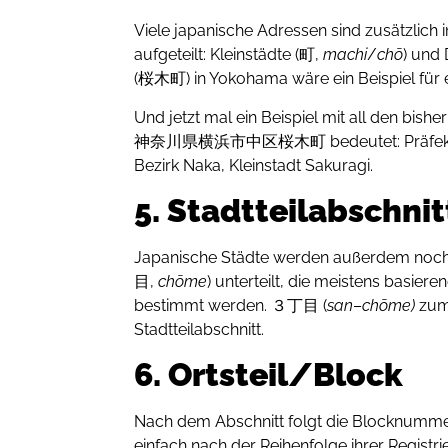
Viele japanische Adressen sind zusätzlich 
aufgeteilt: Kleinstädte (町,
machi
/
chō
) und
(桜木町) in Yokohama wäre ein Beispiel für e
Und jetzt mal ein Beispiel mit all den bi
神奈川県横浜市中区桜木町 bedeutet: Präfektur
Bezirk Naka, Kleinstadt Sakuragi.
5. Stadtteilabschnit
Japanische Städte werden außerdem noch
目,
chōme
) unterteilt, die meistens basie
bestimmt werden. ３丁目 (
san
–
chōme)
zum 
Stadtteilabschnitt.
6. Ortsteil/Block
Nach dem Abschnitt folgt die Blocknum
einfach nach der Reihenfolge ihrer Regist