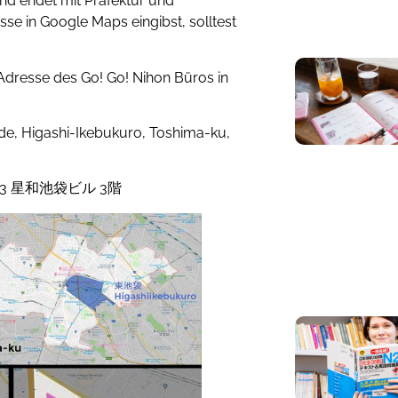
nd endet mit Präfektur und
sse in Google Maps eingibst, solltest
 Adresse des Go! Go! Nihon Büros in
de, Higashi-Ikebukuro, Toshima-ku,
3-3 星和池袋ビル 3階