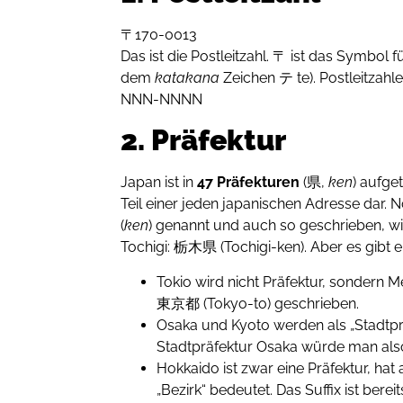
〒170-0013
Das ist die Postleitzahl. 〒 ist das Symbol f
dem
katakana
Zeichen テ te). Postleitzahl
NNN-NNNN
2. Präfektur
Japan ist in
47 Präfekturen
(県,
ken
) aufge
Teil einer jeden japanischen Adresse dar. 
(
ken
) genannt und auch so geschrieben, wi
Tochigi: 栃木県 (Tochigi-ken). Aber es gibt
Tokio wird nicht Präfektur, sondern 
東京都 (Tokyo-to) geschrieben.
Osaka und Kyoto werden als „Stadtpr
Stadtpräfektur Osaka würde man al
Hokkaido ist zwar eine Präfektur, hat 
„Bezirk“ bedeutet. Das Suffix ist ber