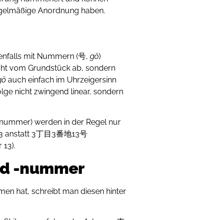
egelmäßige Anordnung haben.
enfalls mit Nummern (号,
gō
)
icht vom Grundstück ab, sondern
gō
auch einfach im Uhrzeigersinn
ge nicht zwingend linear, sondern
usnummer) werden in der Regel nur
3-13 anstatt 3丁目3番地13号
 13).
nd -nummer
n hat, schreibt man diesen hinter