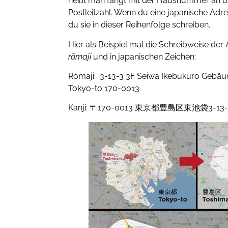
heißt man fängt mit der Hausnummer an u
Postleitzahl. Wenn du eine japanische Adre
du sie in dieser Reihenfolge schreiben.
Hier als Beispiel mal die Schreibweise der
rōmaji
und in japanischen Zeichen:
Rōmaji: 3-13-3 3F Seiwa Ikebukuro Gebäu
Tokyo-to 170-0013
Kanji: 〒170-0013 東京都豊島区東池袋3-1