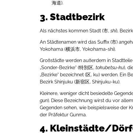
海道).
3. Stadtbezirk
Als nächstes kommen Stadt (市,
shi
), Bezir
An Städtenamen wird das Suffix (市) angehä
Yokohama (横浜市, Yokohama-shi).
Großstädte werden außerdem in Stadtteile o
„Sonder-Bezirke“ (特別区,
tokubetsu-ku
), d
„Bezirke“ bezeichnet (区, ku) werden. Ein B
Bezirk Shinjuku (新宿区, Shinjuku-ku).
Kleinere, weniger dicht besiedelte Gegen
gun
). Diese Bezeichnung wirst du vor alle
Gegenden sehen, wie beispielsweise der
der Präfektur Gunma.
4. Kleinstädte/Dörf