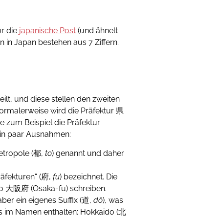
ür die
japanische Post
(und ähnelt
en in Japan bestehen aus 7 Ziffern.
teilt, und diese stellen den zweiten
Normalerweise wird die Präfektur 県
e zum Beispiel die Präfektur
 ein paar Ausnahmen:
Metropole (都,
to
) genannt und daher
äfekturen“ (府,
fu
) bezeichnet. Die
so 大阪府 (Osaka-fu) schreiben.
aber ein eigenes Suffix (道,
dō
), was
eits im Namen enthalten: Hokkaido (北