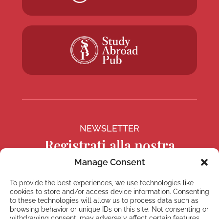
NEWSLETTER
Registrati alla nostra
Newsletter
Manage Consent
To provide the best experiences, we use technologies like
cookies to store and/or access device information. Consenting
to these technologies will allow us to process data such as
browsing behavior or unique IDs on this site. Not consenting or
Registrati
withdrawing consent, may adversely affect certain features