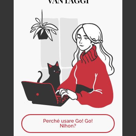
Perché usare Go! Go!
Nihon?