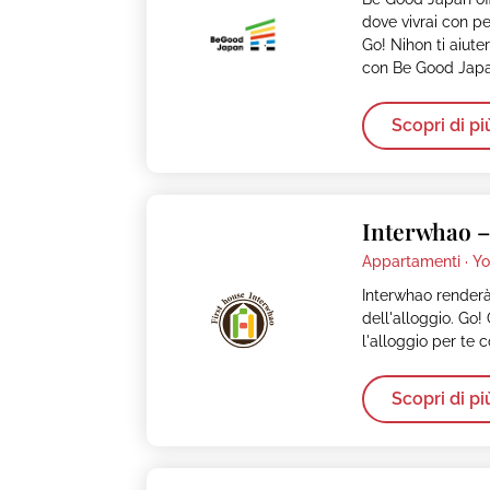
dove vivrai con pe
Go! Nihon ti aiuter
con Be Good Japa
Scopri di pi
Interwhao 
Appartamenti ·
Yo
Interwhao renderà
dell'alloggio. Go!
l'alloggio per te 
Scopri di pi