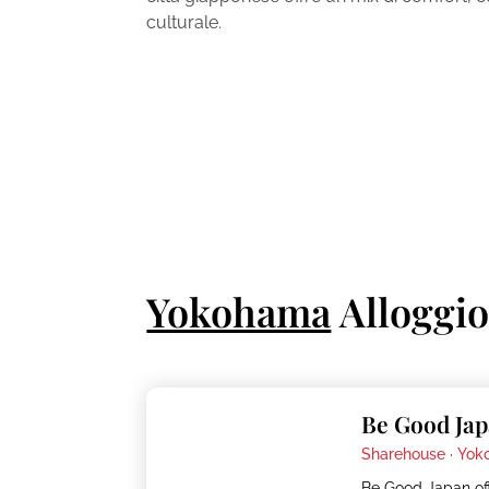
culturale.
Yokohama
Alloggi
Be Good Ja
Sharehouse ·
Yok
Be Good Japan of