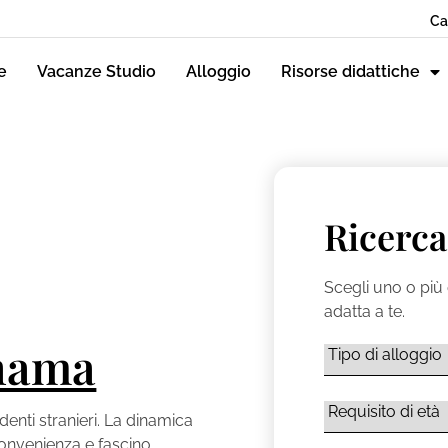
Ca
e
Vacanze Studio
Alloggio
Risorse didattiche
Ricerca
Scegli uno o più 
adatta a te.
hama
denti stranieri. La dinamica
convenienza e fascino