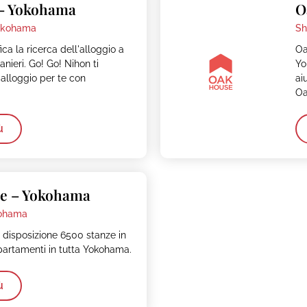
– Yokohama
O
kohama
Sh
a la ricerca dell'alloggio a
Oa
nieri. Go! Go! Nihon ti
Yo
l'alloggio per te con
ai
Oa
ù
e – Yokohama
ohama
disposizione 6500 stanze in
partamenti in tutta Yokohama.
ù