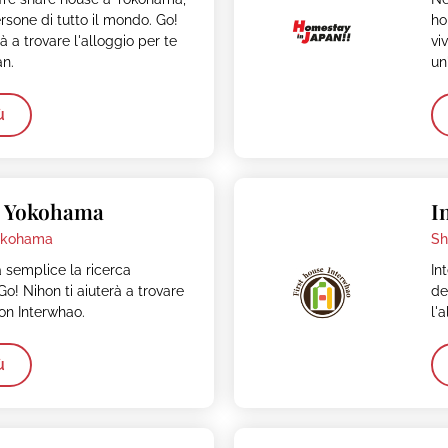
rsone di tutto il mondo. Go!
ho
à a trovare l'alloggio per te
vi
n.
un
ù
– Yokohama
I
kohama
Sh
 semplice la ricerca
In
 Go! Nihon ti aiuterà a trovare
de
con Interwhao.
l'
ù