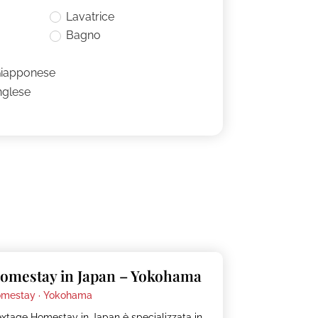
Lavatrice
Bagno
Giapponese
nglese
omestay in Japan – Yokohama
mestay ·
Yokohama
xtage Homestay in Japan è specializzata in