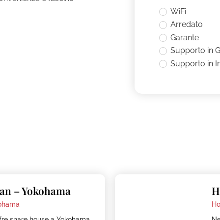
WiFi
Arredato
Garante
Supporto in 
Supporto in I
o
pan – Yokohama
H
ohama
Ho
fre share house a Yokohama,
Ne