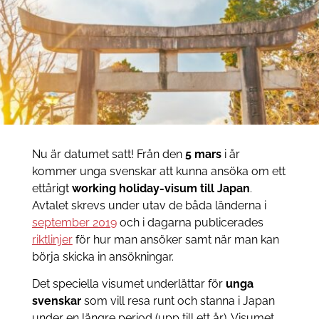
Nu är datumet satt! Från den
5 mars
i år
kommer unga svenskar att kunna ansöka om ett
ettårigt
working holiday-visum till Japan
.
Avtalet skrevs under utav de båda länderna i
september 2019
och i dagarna publicerades
riktlinjer
för hur man ansöker samt när man kan
börja skicka in ansökningar.
Det speciella visumet underlättar för
unga
svenskar
som vill resa runt och stanna i Japan
under en längre period (upp till ett år). Visumet