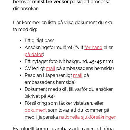
behöver
minst tre veckor
på sig att processa
din ansökan.
Här kommer en lista på vilka dokument du ska
ta med dig:
Ett giltigt pass
Ansökningsformuläret (ifyllt
för hand
eller
på dator
)
Ett nytaget foto (vit bakgrund, 45×45 mm)
CV (enligt
mall
på ambassadens hemsida)
Resplan i Japan (enligt
mall
på
ambassadens hemsida)
Dokument med skäl till varför du ansöker
(skrivet på A4)
Försäkring som täcker vistelsen, eller
dokument
som lovar att du kommer gå
med i japanska
nationella sjukförsäkringen
Eventuellt kommer ambassaden även att fråga