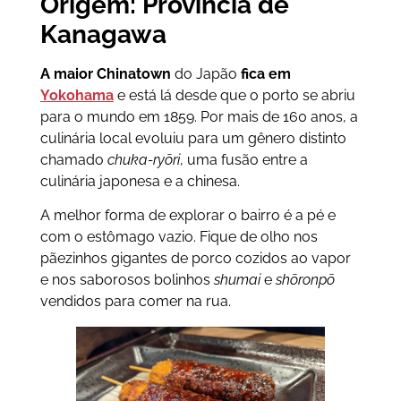
Origem: Província de
Kanagawa
A maior Chinatown
do Japão
fica em
Yokohama
e está lá desde que o porto se abriu
para o mundo em 1859. Por mais de 160 anos, a
culinária local evoluiu para um gênero distinto
chamado
chuka-ryōri
, uma fusão entre a
culinária japonesa e a chinesa.
A melhor forma de explorar o bairro é a pé e
com o estômago vazio. Fique de olho nos
pãezinhos gigantes de porco cozidos ao vapor
e nos saborosos bolinhos
shumai
e
shōronpō
vendidos para comer na rua.