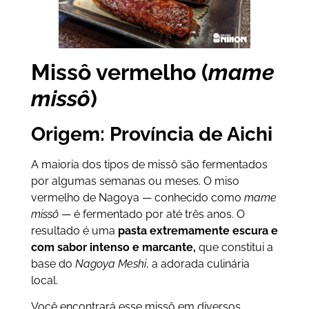
Missô vermelho (
mame
missô
)
Origem: Província de Aichi
A maioria dos tipos de missô são fermentados
por algumas semanas ou meses. O miso
vermelho de Nagoya — conhecido como
mame
missô
— é fermentado por até três anos. O
resultado é uma
pasta extremamente escura e
com sabor intenso e marcante,
que constitui a
base do
Nagoya Meshi
, a adorada culinária
local.
Você encontrará esse missô em diversos