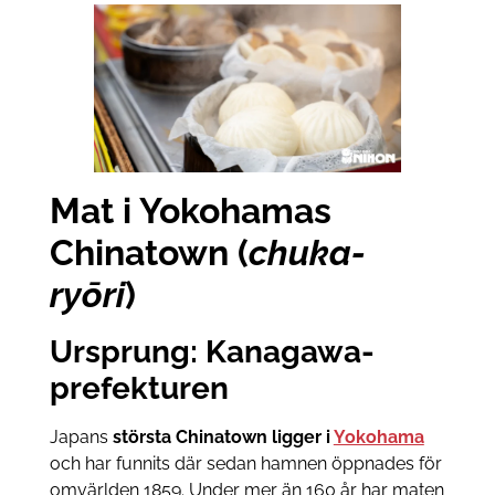
Mat i Yokohamas
Chinatown (
chuka-
ryōri
)
Ursprung: Kanagawa-
prefekturen
Japans
största Chinatown ligger i
Yokohama
och har funnits där sedan hamnen öppnades för
omvärlden 1859. Under mer än 160 år har maten