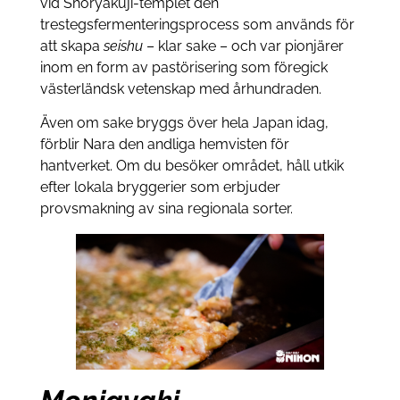
vid Shōryakuji-templet den
trestegsfermenteringsprocess som används för
att skapa
seishu
– klar sake – och var pionjärer
inom en form av pastörisering som föregick
västerländsk vetenskap med århundraden.
Även om sake bryggs över hela Japan idag,
förblir Nara den andliga hemvisten för
hantverket. Om du besöker området, håll utkik
efter lokala bryggerier som erbjuder
provsmakning av sina regionala sorter.