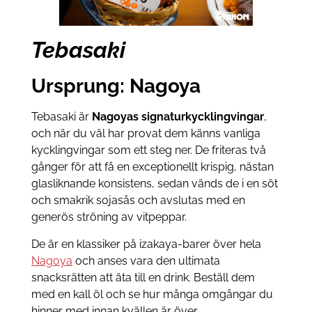
Tebasaki
Ursprung: Nagoya
Tebasaki är
Nagoyas signaturkycklingvingar
,
och när du väl har provat dem känns vanliga
kycklingvingar som ett steg ner. De friteras två
gånger för att få en exceptionellt krispig, nästan
glasliknande konsistens, sedan vänds de i en söt
och smakrik sojasås och avslutas med en
generös ströning av vitpeppar.
De är en klassiker på izakaya-barer över hela
Nagoya
och anses vara den ultimata
snacksrätten att äta till en drink. Beställ dem
med en kall öl och se hur många omgångar du
hinner med innan kvällen är över.