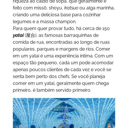
riqueza ao caldo de sopa, que geralmente é
feito com missô, shoyu,
katsuo
ou alga marinha,
criando uma deliciosa base para cozinhar
legumes e a massa champon.
Para quem quer provar tudo, há cerca de 150
yatai
(屋台), as famosas barraquinhas de
comida de rua, encontradas ao longo de ruas
populares, parques e margens de rios. Comer
em um yatai é uma experiência íntima. Com um
espaço tão pequeno, cada um pode acomodar
apenas poucos clientes de cada vez e você se
senta bem perto dos chefs. Se você planeja
comer em um yatai, geralmente quem chega
primeiro, é também servido primeiro.