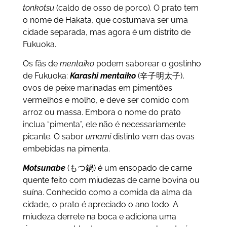
tonkotsu
(caldo de osso de porco). O prato tem
o nome de Hakata, que costumava ser uma
cidade separada, mas agora é um distrito de
Fukuoka.
Os fãs de
mentaiko
podem saborear o gostinho
de Fukuoka:
Karashi mentaiko
(辛子明太子),
ovos de peixe marinadas em pimentões
vermelhos e molho, e deve ser comido com
arroz ou massa. Embora o nome do prato
inclua “pimenta”, ele não é necessariamente
picante. O sabor
umami
distinto vem das ovas
embebidas na pimenta.
Motsunabe
(もつ鍋) é um ensopado de carne
quente feito com miudezas de carne bovina ou
suína. Conhecido como a comida da alma da
cidade, o prato é apreciado o ano todo. A
miudeza derrete na boca e adiciona uma