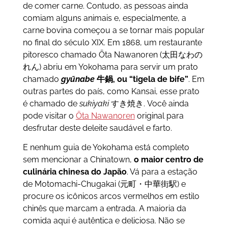
de comer carne. Contudo, as pessoas ainda
comiam alguns animais e, especialmente, a
carne bovina começou a se tornar mais popular
no final do século XIX. Em 1868, um restaurante
pitoresco chamado Ōta Nawanoren
(太田なわの
れん) abriu em Yokohama para servir um prato
chamado
gyūnabe
牛鍋, ou “tigela de bife”
. Em
outras partes do país, como Kansai, esse prato
é chamado de
sukiyaki
すき焼き.
Você ainda
pode visitar o
Ōta Nawanoren
original para
desfrutar deste deleite saudável e farto.
E nenhum guia de Yokohama está completo
sem mencionar a Chinatown,
o maior
centro de
culinária chinesa do Japão
. Vá para a estação
de Motomachi-Chugakai (元町・中華街駅) e
procure os icônicos arcos vermelhos em estilo
chinês que marcam a entrada. A maioria da
comida aqui é autêntica e deliciosa. Não se