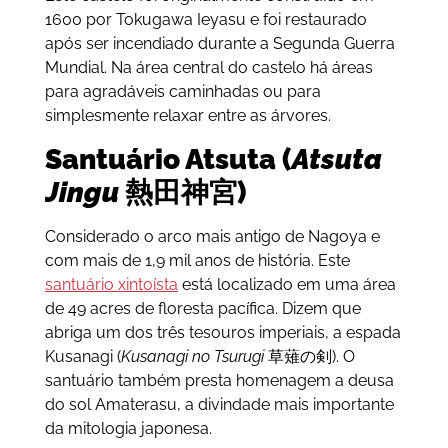
1600 por Tokugawa Ieyasu e foi restaurado
após ser incendiado durante a Segunda Guerra
Mundial. Na área central do castelo há áreas
para agradáveis caminhadas ou para
simplesmente relaxar entre as árvores.
Santuário Atsuta (
Atsuta
Jingu
熱田神宮)
Considerado o arco mais antigo de Nagoya e
com mais de 1,9 mil anos de história. Este
santuário xintoísta
está localizado em uma área
de 49 acres de floresta pacífica. Dizem que
abriga um dos três tesouros imperiais, a espada
Kusanagi (
Kusanagi no Tsurugi
草薙の剣). O
santuário também presta homenagem a deusa
do sol Amaterasu, a divindade mais importante
da mitologia japonesa.