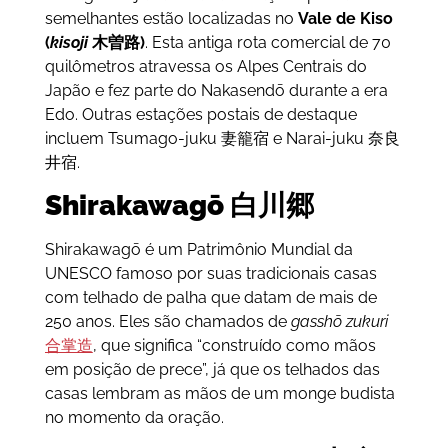
semelhantes estão localizadas no
Vale de Kiso
(
kisoji
木曽路)
. Esta antiga rota comercial de 70
quilômetros atravessa os Alpes Centrais do
Japão e fez parte do Nakasendō durante a era
Edo. Outras estações postais de destaque
incluem Tsumago-juku 妻籠宿 e Narai-juku 奈良
井宿.
Shirakawagō 白川郷
Shirakawagō é um Patrimônio Mundial da
UNESCO famoso por suas tradicionais casas
com telhado de palha que datam de mais de
250 anos. Eles são chamados de
gasshō zukuri
合掌造
, que significa “construído como mãos
em posição de prece”, já que os telhados das
casas lembram as mãos de um monge budista
no momento da oração.