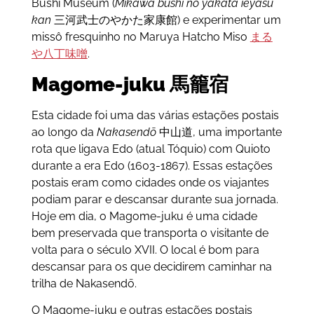
Bushi Museum (
Mikawa bushi no yakata ieyasu
kan
三河武士のやかた家康館) e experimentar um
missô fresquinho no Maruya Hatcho Miso
まる
や八丁味噌
.
Magome-juku 馬籠宿
Esta cidade foi uma das várias estações postais
ao longo da
Nakasendō
中山道, uma importante
rota que ligava Edo (atual Tóquio) com Quioto
durante a era Edo (1603-1867). Essas estações
postais eram como cidades onde os viajantes
podiam parar e descansar durante sua jornada.
Hoje em dia, o Magome-juku é uma cidade
bem preservada que transporta o visitante de
volta para o século XVII. O local é bom para
descansar para os que decidirem caminhar na
trilha de Nakasendō.
O Magome-juku e outras estações postais