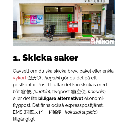
1. Skicka saker
Oavsett om du ska skicka brev, paket eller enkla
vykort
(はがき,
hagaki
) gör du det på ett
postkontor. Post till utlandet kan skickas med
båt (船便,
funabin
), flygpost (航空便,
kōkūbin
)
eller det lite
billigare alternativet
ekonomi-
flygpost. Det finns också expressposttjänst,
EMS (国際スピード郵便,
kokusai supiido
),
tillgängligt.