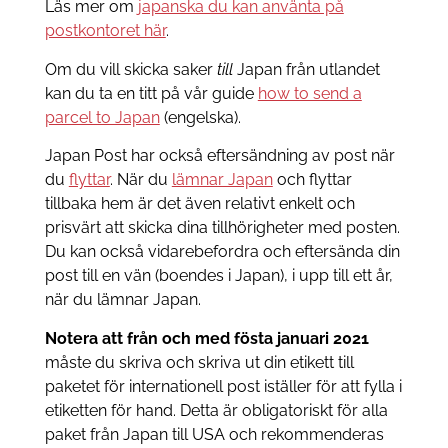
Läs mer om
japanska du kan använta på
postkontoret här
.
Om du vill skicka saker
till
Japan från utlandet
kan du ta en titt på vår guide
how to send a
parcel to Japan
(engelska).
Japan Post har också eftersändning av post när
du
flyttar
. När du
lämnar Japan
och flyttar
tillbaka hem är det även relativt enkelt och
prisvärt att skicka dina tillhörigheter med posten.
Du kan också vidarebefordra och eftersända din
post till en vän (boendes i Japan), i upp till ett år,
när du lämnar Japan.
Notera att från och med fösta januari 2021
måste du skriva och skriva ut din etikett till
paketet för internationell post iställer för att fylla i
etiketten för hand. Detta är obligatoriskt för alla
paket från Japan till USA och rekommenderas