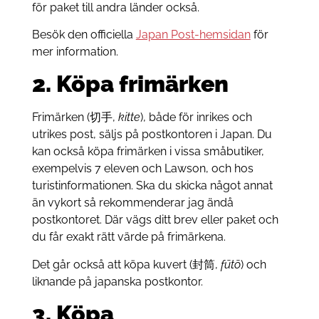
för paket till andra länder också.
Besök den officiella
Japan Post-hemsidan
för
mer information.
2. Köpa frimärken
Frimärken (切手,
kitte
), både för inrikes och
utrikes post, säljs på postkontoren i Japan. Du
kan också köpa frimärken i vissa småbutiker,
exempelvis 7 eleven och Lawson, och hos
turistinformationen. Ska du skicka något annat
än vykort så rekommenderar jag ändå
postkontoret. Där vägs ditt brev eller paket och
du får exakt rätt värde på frimärkena.
Det går också att köpa kuvert (封筒,
fūtō
) och
liknande på japanska postkontor.
3. Köpa