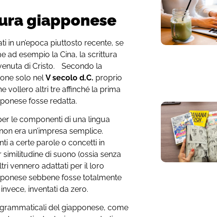
ttura giapponese
ti in un’epoca piuttosto recente, se
me ad esempio la Cina, la scrittura
 venuta di Cristo. Secondo la
one solo nel
V secolo d.C.
proprio
ne vollero altri tre affinché la prima
pponese fosse redatta.
i per le componenti di una lingua
a non era un’impresa semplice.
ti a certe parole o concetti in
 similitudine di suono (ossia senza
ltri vennero adattati per il loro
giapponese sebbene fosse totalmente
 invece, inventati da zero.
rso grammaticali del giapponese, come