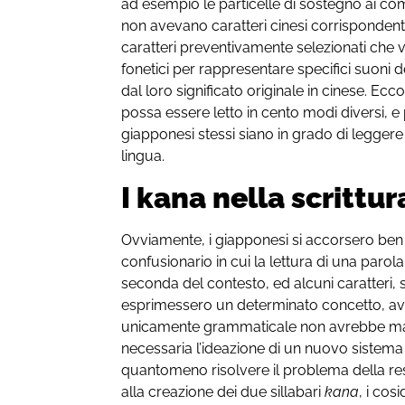
ad esempio le particelle di sostegno ai co
non avevano caratteri cinesi corrispondenti. 
caratteri preventivamente selezionati che v
fonetici per rappresentare specifici suon
dal loro significato originale in cinese. Ec
possa essere letto in cento modi diversi, e
giapponesi stessi siano in grado di legger
lingua.
I kana nella scrittu
Ovviamente, i giapponesi si accorsero ben
confusionario in cui la lettura di una par
seconda del contesto, ed alcuni caratteri, 
esprimessero un determinato concetto, av
unicamente grammaticale non avrebbe mai 
necessaria l’ideazione di un nuovo sistema
quantomeno risolvere il problema della res
alla creazione dei due sillabari
kana
, i cos