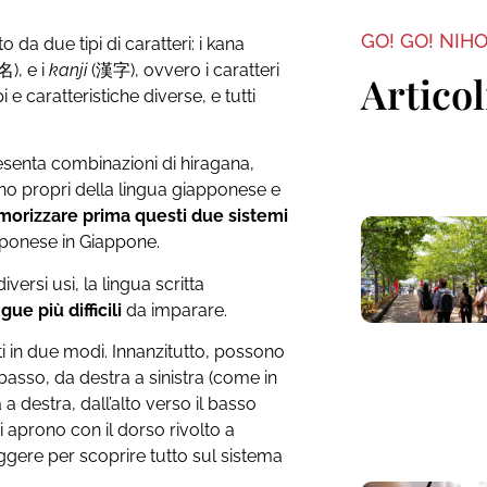
GO! GO! NIH
o da due tipi di caratteri: i kana
), e i
kanji
(漢字), ovvero i caratteri
Articol
i e caratteristiche diverse, e tutti
esenta combinazioni di hiragana,
sono propri della lingua giapponese e
orizzare prima questi due sistemi
iapponese in Giappone.
diversi usi, la lingua scritta
gue più difficili
da imparare.
ti in due modi. Innanzitutto, possono
 basso, da destra a sinistra (come in
a destra, dall’alto verso il basso
si aprono con il dorso rivolto a
leggere per scoprire tutto sul sistema