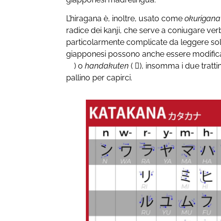
L’hiragana è, inoltre, usato come
okurigan
radice dei kanji, che serve a coniugare verb
particolarmente complicate da leggere solo 
giapponesi possono anche essere modific
゙) o
handakuten
( ゚), insomma i due trattini
pallino per capirci.