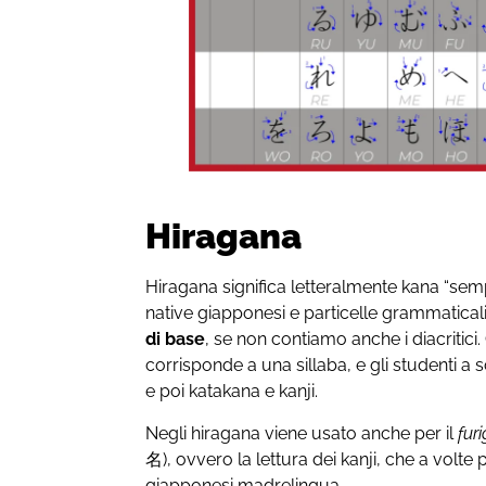
Hiragana
Hiragana significa letteralmente kana “semp
native giapponesi e particelle grammaticali.
di base
, se non contiamo anche i diacritic
corrisponde a una sillaba, e gli studenti a
e poi katakana e kanji.
Negli hiragana viene usato anche per il
fur
名), ovvero la lettura dei kanji, che a volte 
giapponesi madrelingua.