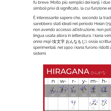
fu breve. Molto più semplici dei kanji, i due
simboli privi di significato, la cui funzione
È interessante sapere che, secondo la trad
sarebbero stati ideati nel periodo Heian (79
non avendo accesso all’istruzione, non pot
lingua usata allora in letteratura. I kana 
onna moji
(女文字 おんなもじ), ossia scrittura f
sperimentali, nel 1900 i kana furono ridott
sistemi.