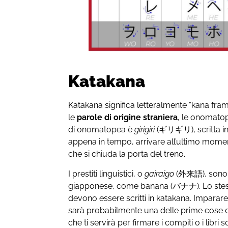
Katakana
Katakana significa letteralmente “kana fra
le
parole di origine straniera
, le onomatope
di onomatopea è
girigiri
(ギリギリ), scritta in 
appena in tempo, arrivare all’ultimo mom
che si chiuda la porta del treno.
I prestiti linguistici, o
gairaigo
(外来語), sono p
giapponese, come banana (バナナ). Lo stesso 
devono essere scritti in katakana. Imparare
sarà probabilmente una delle prime cose c
che ti servirà per firmare i compiti o i libri sc