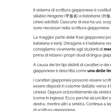
Il sistema di scrittura giapponese è costituit
sillabici
hiragana
(平仮名) e
katakana
(片仮名
cinesi adottati. Ciascuno di essi ha usi, scop
sono necessari nella scrittura giapponese.
La maggior parte delle frasi giapponesi pr
katakana e kanji. L’hiragana e il katakana 
consigliamo vivamente agli studenti di
mem
prima di iniziare i propri studi di lingua g
A causa dei tre tipi distinti di caratteri e dei 
giapponese è descritta come
una delle lin
I caratteri giapponesi possono essere scrit
essere disposti in colonne dall’alto verso il
cinese). Oppure orizzontalmente da sinistra 
(come in inglese). Ecco perché alcuni libri 
destra, mentre altri a sinistra. Continua a 
di scrittura giapponese.