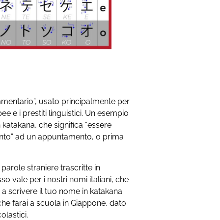
mmentario”, usato principalmente per
e e i prestiti linguistici. Un esempio
katakana, che significa “essere
ento” ad un appuntamento, o prima
arole straniere trascritte in
vale per i nostri nomi italiani, che
 a scrivere il tuo nome in katakana
he farai a scuola in Giappone, dato
olastici.