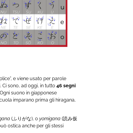
lice”, e viene usato per parole
 Ci sono, ad oggi, in tutto
46 segni
i. Ogni suono in giapponese
 scuola imparano prima gli hiragana,
igana
(ふりがな), o
yomigana
(読み仮
può ostica anche per gli stessi