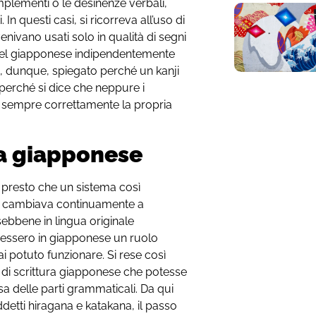
mplementi o le desinenze verbali,
In questi casi, si ricorreva all’uso di
enivano usati solo in qualità di segni
i del giapponese indipendentemente
co, dunque, spiegato perché un kanji
 perché si dice che neppure i
e sempre correttamente la propria
ra giapponese
 presto che un sistema così
ola cambiava continuamente a
sebbene in lingua originale
essero in giapponese un ruolo
potuto funzionare. Si rese così
 di scrittura giapponese che potesse
a delle parti grammaticali. Da qui
iddetti hiragana e katakana, il passo