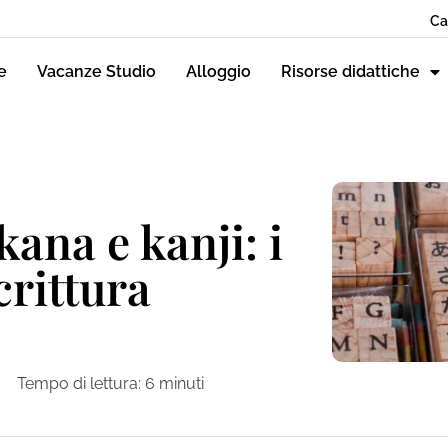
Ca
e
Vacanze Studio
Alloggio
Risorse didattiche
ana e kanji: i
crittura
Tempo di lettura:
6
minuti