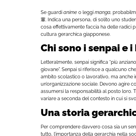
Se guardi
anime
o leggi
manga,
probabilme
輩
. Indica una persona, di solito uno studen
cosa effettivamente faccia ha delle radici 
cultura gerarchica giapponese.
Chi sono i senpai e i
Letteralmente, senpai significa “più anzian
giovane”. Senpai si riferisce a qualcuno che 
ambito scolastico o lavorativo, ma anche i
un’organizzazione sociale. Devono agire co
assumersi la responsabilità al posto loro. T
variare a seconda del contesto in cui si svo
Una storia gerarchi
Per comprendere davvero cosa sia un senpa
tutto, l’importanza della gerarchia nella s