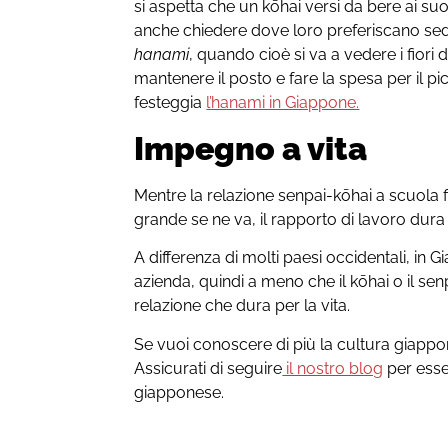
si aspetta che un kōhai versi da bere ai suo
anche chiedere dove loro preferiscano sede
hanami
, quando cioè si va a vedere i fiori di
mantenere il posto e fare la spesa per il pi
festeggia
l’hanami in Giappone.
Impegno a vita
Mentre la relazione senpai-kōhai a scuola 
grande se ne va, il rapporto di lavoro dura t
A differenza di molti paesi occidentali, i
azienda, quindi a meno che il kōhai o il sen
relazione che dura per la vita.
Se vuoi conoscere di più la cultura giapp
Assicurati di seguire
il nostro blog
per ess
giapponese.