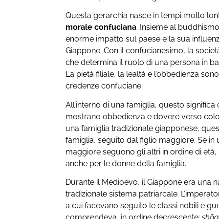
Questa gerarchia nasce in tempi molto lontan
morale confuciana
. Insieme al buddhismo
enorme impatto sul paese e la sua influenz
Giappone. Con il confucianesimo, la societ
che determina il ruolo di una persona in ba
La pietà filiale, la lealtà e l’obbedienza son
credenze confuciane.
All’interno di una famiglia, questo significa
mostrano obbedienza e dovere verso coloro
una famiglia tradizionale giapponese, ques
famiglia, seguito dal figlio maggiore. Se in u
maggiore seguono gli altri in ordine di età
anche per le donne della famiglia.
Durante il Medioevo, il Giappone era una 
tradizionale sistema patriarcale. L’imperato
a cui facevano seguito le classi nobili e gu
comprendeva, in ordine decrescente:
shō