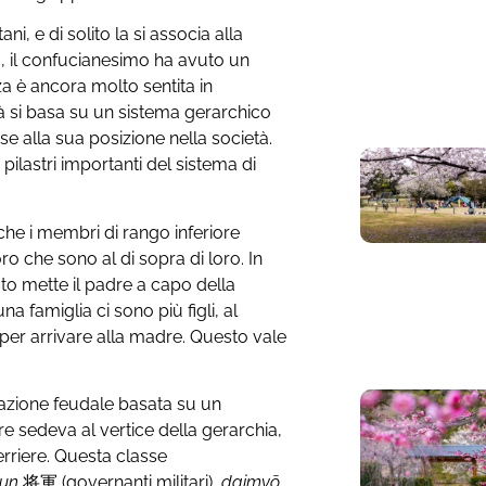
i, e di solito la si associa alla
, il confucianesimo ha avuto un
a è ancora molto sentita in
à si basa su un sistema gerarchico
se alla sua posizione nella società.
o pilastri importanti del sistema di
 che i membri di rango inferiore
 che sono al di sopra di loro. In
to mette il padre a capo della
na famiglia ci sono più figli, al
, per arrivare alla madre. Questo vale
nazione feudale basata su un
re sedeva al vertice della gerarchia,
erriere. Questa classe
gun
将軍
(governanti militari),
daimyō