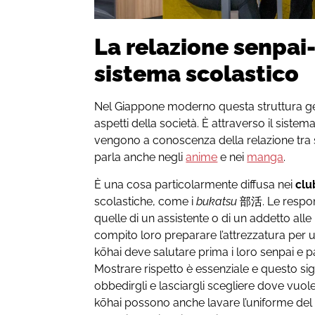
La relazione senpai
sistema scolastico
Nel Giappone moderno questa struttura ger
aspetti della società. È attraverso il sistem
vengono a conoscenza della relazione tra 
parla anche negli
anime
e nei
manga
.
È una cosa particolarmente diffusa nei
clu
scolastiche, come i
bukatsu
部
活
. Le respo
quelle di un assistente o di un addetto alle 
compito loro preparare l’attrezzatura per una
kōhai deve salutare prima i loro senpai e p
Mostrare rispetto è essenziale e questo sign
obbedirgli e lasciargli scegliere dove vuole
kōhai possono anche lavare l’uniforme del