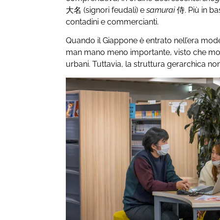
大名
(signori feudali) e
samurai
侍
. Più in b
contadini e commercianti.
Quando il Giappone è entrato nell’era mode
man mano meno importante, visto che molti s
urbani. Tuttavia, la struttura gerarchica non