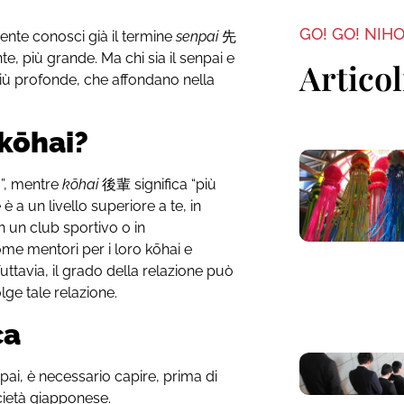
GO! GO! NIH
nte conosci già il termine
senpai
先
te, più grande. Ma chi sia il senpai e
Articol
più profonde, che affondano nella
 kōhai?
o”, mentre
kōhai
後輩
significa “più
è a un livello superiore a te, in
n un club sportivo o in
me mentori per i loro kōhai e
uttavia, il grado della relazione può
lge tale relazione.
ca
i, è necessario capire, prima di
ocietà giapponese.