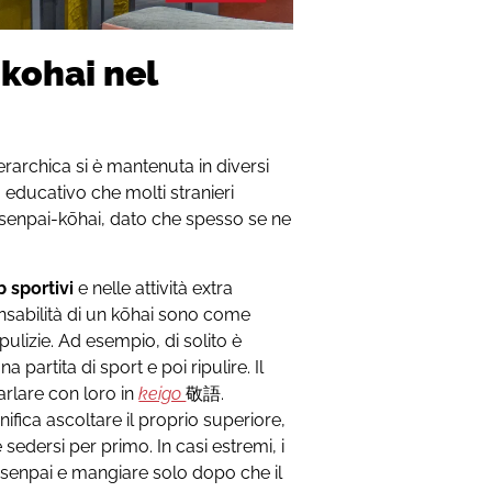
-kohai nel
archica si è mantenuta in diversi
a educativo che molti stranieri
senpai-kōhai, dato che spesso se ne
b sportivi
e nelle attività extra
nsabilità di un kōhai sono come
pulizie. Ad esempio, di solito è
 partita di sport e poi ripulire. Il
arlare con loro in
keigo
敬語
.
ifica ascoltare il proprio superiore,
 sedersi per primo. In casi estremi, i
 senpai e mangiare solo dopo che il