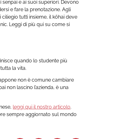
i senpai e ai suoi superiori. Devono
rsi e fare la prenotazione. Agli
 ciliegio tutti insieme, il kōhai deve
cnic.
Leggi di più qui su come si
finisce quando lo studente più
utta la vita.
n Giappone non è comune cambiare
pai non lascino l’azienda, è una
onese,
leggi qui il nostro articolo
.
ere sempre aggiornato sul mondo