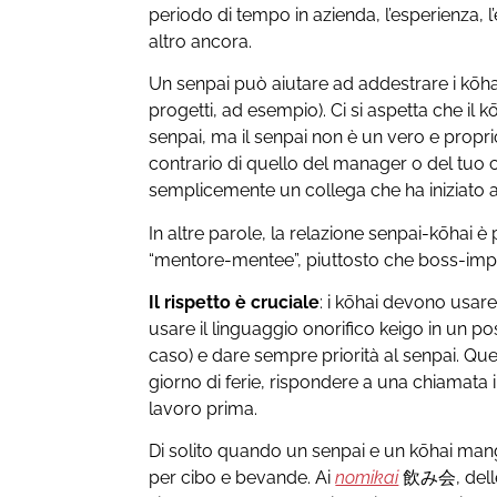
periodo di tempo in azienda, l’esperienza, l
altro ancora.
Un senpai può aiutare ad addestrare i kōhai,
progetti, ad esempio). Ci si aspetta che il k
senpai, ma il senpai non è un vero e proprio
contrario di quello del manager o del tuo
semplicemente un collega che ha iniziato a
In altre parole, la relazione senpai-kōhai è 
“mentore-mentee”, piuttosto che boss-imp
Il rispetto è cruciale
: i kōhai devono usare
usare il linguaggio onorifico keigo in un p
caso) e dare sempre priorità al senpai. Que
giorno di ferie, rispondere a una chiamata i
lavoro prima.
Di solito quando un senpai e un kōhai man
per cibo e bevande. Ai
nomikai
飲み会
, del