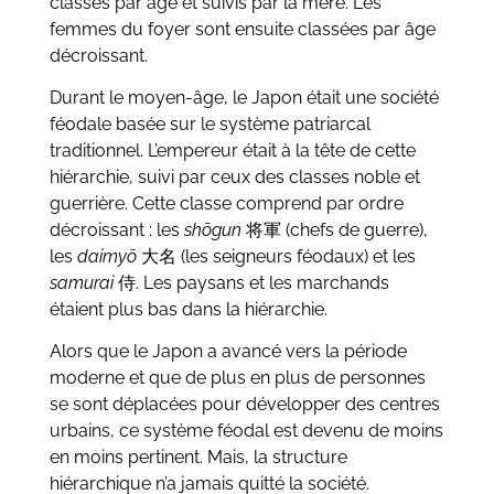
classés par âge et suivis par la mère. Les
femmes du foyer sont ensuite classées par âge
décroissant.
Durant le moyen-âge, le Japon était une société
féodale basée sur le système patriarcal
traditionnel. L’empereur était à la tête de cette
hiérarchie, suivi par ceux des classes noble et
guerrière. Cette classe comprend par ordre
décroissant : les
shōgun
将軍
(chefs de guerre),
les
daimyō
大名
(les seigneurs féodaux) et les
samurai
侍
. Les paysans et les marchands
étaient plus bas dans la hiérarchie.
Alors que le Japon a avancé vers la période
moderne et que de plus en plus de personnes
se sont déplacées pour développer des centres
urbains, ce système féodal est devenu de moins
en moins pertinent. Mais, la structure
hiérarchique n’a jamais quitté la société.