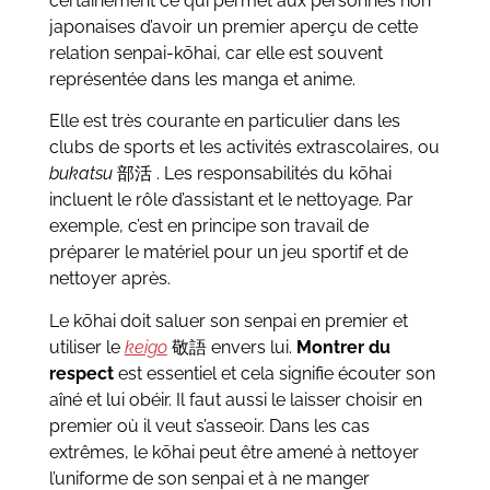
certainement ce qui permet aux personnes non
japonaises d’avoir un premier aperçu de cette
relation
senpai-
kōhai
, car elle est souvent
représentée dans les manga et anime.
Elle est très courante en particulier dans les
clubs de sports et les activités extrascolaires, ou
bukatsu
部活
. Les responsabilités du
kōhai
incluent le rôle d’assistant et le nettoyage. Par
exemple, c’est en principe son travail de
préparer le matériel pour un jeu sportif et de
nettoyer après.
Le
kōhai
doit saluer son senpai en premier et
utiliser le
keigo
敬語
envers lui.
Montrer du
respect
est essentiel et cela signifie écouter son
aîné et lui obéir. Il faut aussi le laisser choisir en
premier où il veut s’asseoir. Dans les cas
extrêmes, le
kōhai
peut être amené à nettoyer
l’uniforme de son senpai et à ne manger