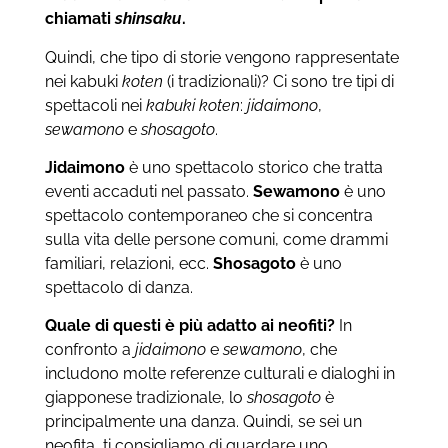
chiamati
shinsaku
.
Quindi, che tipo di storie vengono rappresentate
nei kabuki
koten
(i tradizionali)? Ci sono tre tipi di
spettacoli nei
kabuki koten
:
jidaimono
,
sewamono
e
shosagoto
.
Jidaimono
è uno spettacolo storico che tratta
eventi accaduti nel passato.
Sewamono
è uno
spettacolo contemporaneo che si concentra
sulla vita delle persone comuni, come drammi
familiari, relazioni, ecc.
Shosagoto
è uno
spettacolo di danza.
Quale di questi è più adatto ai neofiti?
In
confronto a
jidaimono
e
sewamono
, che
includono molte referenze culturali e dialoghi in
giapponese tradizionale, lo
shosagoto
è
principalmente una danza. Quindi, se sei un
neofita, ti consigliamo di guardare uno