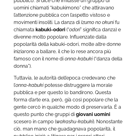
pubblico. Si dice che imitasse un gruppo di
uomini chiamati “kabukimono” che attiravano
l’attenzione pubblica con l’aspetto vistoso e
movimenti insoliti. La danza di
Izumo no okuni
fu
chiamata
kabuki-odori
(“
odori
” significa danza) e
divenne molto popolare. Influenzate dalla
popolarità della kabuki-odori, molte altre donne
iniziarono a ballare, il che lo rese ancora più
famoso con il nome di
onna-kabuki
(“danza della
donna”).
Tuttavia, le autorità dell’epoca credevano che
l’
onna-kabuki
potesse distruggere la morale
pubblica e per questo lo bandirono. Questa
forma d’arte era, però, già così popolare che la
gente cercò in qualche modo di preservarla. È a
questo punto che gruppi di
giovani uomini
scesero in campo (
wakashu-kabuki
). Nonostante
ciò, man mano che guadagnava popolarità, il