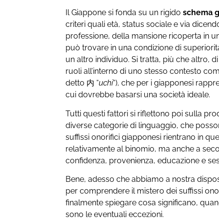
Il Giappone si fonda su un rigido
schema ge
criteri quali età, status sociale e via dice
professione, della mansione ricoperta in un i
può trovare in una condizione di superiorità,
un altro individuo. Si tratta, più che altro, d
ruoli all’interno di uno stesso contesto com
detto 内 “
uchi
“), che per i giapponesi rappr
cui dovrebbe basarsi una società ideale.
Tutti questi fattori si riflettono poi sulla p
diverse categorie di linguaggio, che posso
suffissi onorifici giapponesi rientrano in q
relativamente al binomio, ma anche a secon
confidenza, provenienza, educazione e sess
Bene, adesso che abbiamo a nostra disposiz
per comprendere il mistero dei suffissi ono
finalmente spiegare cosa significano, quan
sono le eventuali eccezioni.