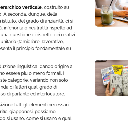
rarchico verticale
, costruito su
ndo. A seconda, dunque, della
stituto, del grado di anzianità, ci si
 inferiorità o neutralità rispetto ad
i una questione di rispetto dei relativi
unitario (famigliare, lavorativo,
esenta il principio fondamentale su
roduzione linguistica, dando origine a
no essere più o meno formali. I
ueste categorie, variando non solo
da di fattori quali grado di
o di parlante ed interlocutore.
ione tutti gli elementi necessari
rifici giapponesi, possiamo
do si usano, come si usano e quali