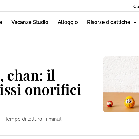
Ca
e
Vacanze Studio
Alloggio
Risorse didattiche
 chan: il
ssi onorifici
Tempo di lettura:
4
minuti