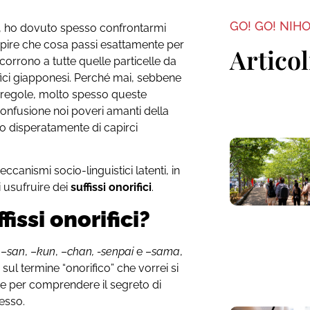
GO! GO! NIH
, ho dovuto spesso confrontarmi
capire che cosa passi esattamente per
Articol
icorrono a tutte quelle particelle da
rifici giapponesi. Perché mai, sebbene
e regole, molto spesso queste
onfusione noi poveri amanti della
o disperatamente di capirci
ccanismi socio-linguistici latenti, in
i usufruire dei
suffissi onorifici
.
fissi onorifici?
 –
san
, –
kun
, –
chan, -senpai
e –
sama
,
ul termine “onorifico” che vorrei si
ave per comprendere il segreto di
esso.