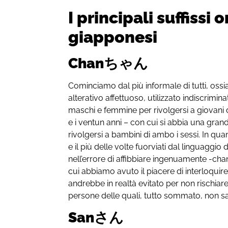
I principali suffissi o
giapponesi
Chanちゃん
Cominciamo dal più informale di tutti, ossia
alterativo affettuoso, utilizzato indiscrim
maschi e femmine per rivolgersi a giovani d
e i ventun anni – con cui si abbia una grande
rivolgersi a bambini di ambo i sessi. In qua
e il più delle volte fuorviati dal linguaggio 
nell’errore di affibbiare ingenuamente -ch
cui abbiamo avuto il piacere di interloquir
andrebbe in realtà evitato per non rischiare
persone delle quali, tutto sommato, non 
Sanさん