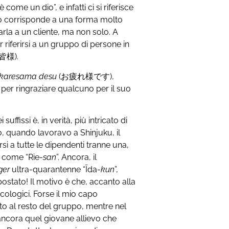
come un dio”, e infatti ci si riferisce
no corrisponde a una forma molto
arla a un cliente, ma non solo. A
riferirsi a un gruppo di persone in
皆様).
ukaresama desu
(お疲れ様です),
, per ringraziare qualcuno per il suo
uffissi è, in verità, più intricato di
o, quando lavoravo a Shinjuku, il
i a tutte le dipendenti tranne una,
a come “Rie-
san
”. Ancora, il
ger
ultra-quarantenne “Īda-
kun
”,
ostato! Il motivo è che, accanto alla
cologici. Forse il mio capo
to al resto del gruppo, mentre nel
ancora quel giovane allievo che