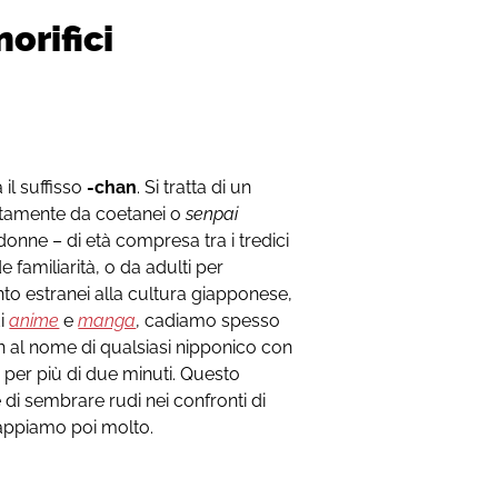
norifici
 il suffisso
-chan
. Si tratta di un
inatamente da coetanei o
senpai
onne – di età compresa tra i tredici
 familiarità, o da adulti per
nto estranei alla cultura giapponese,
di
anime
e
manga
, cadiamo spesso
an al nome di qualsiasi nipponico con
e per più di due minuti. Questo
 di sembrare rudi nei confronti di
sappiamo poi molto.