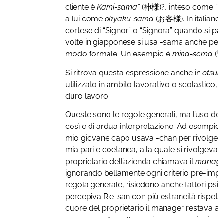
cliente è
Kami-sama”
(神様)?, inteso come “è 
a lui come
okyaku-sama
(お客様). In italia
cortese di “Signor” o “Signora” quando si p
volte in giapponese si usa -sama anche per 
modo formale. Un esempio è
mina-sama
(
Si ritrova questa espressione anche in
ots
utilizzato in ambito lavorativo o scolastico
duro lavoro.
Queste sono le regole generali, ma l’uso dei s
così e di ardua interpretazione. Ad esempi
mio giovane capo usava -chan per rivolgers
mia pari e coetanea, alla quale si rivolgev
proprietario dell’azienda chiamava il
mana
ignorando bellamente ogni criterio pre-imp
regola generale, risiedono anche fattori psi
percepiva Rie-san con più estraneità rispet
cuore del proprietario il manager restava 