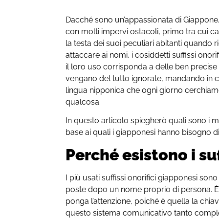
Dacché sono un’appassionata di Giappone
con molti impervi ostacoli, primo tra cui 
la testa dei suoi peculiari abitanti quando r
attaccare ai nomi, i cosiddetti suffissi ono
il loro uso corrisponda a delle ben precis
vengano del tutto ignorate, mandando in c
lingua nipponica che ogni giorno cerchiam
qualcosa.
In questo articolo spiegherò quali sono i me
base ai quali i giapponesi hanno bisogno d
Perché esistono i suf
I più usati suffissi onorifici giapponesi sono
poste dopo un nome proprio di persona. È s
ponga l’attenzione, poiché è quella la chi
questo sistema comunicativo tanto compl