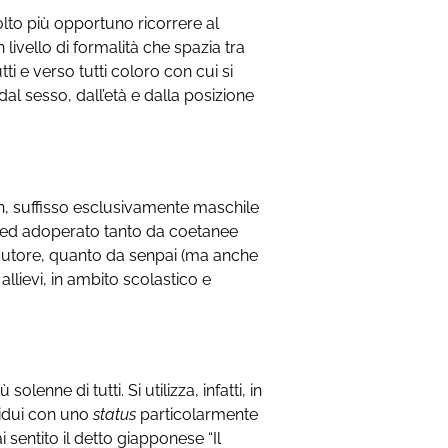
o più opportuno ricorrere al
un livello di formalità che spazia tra
ti e verso tutti coloro con cui si
al sesso, dall’età e dalla posizione
kun, suffisso esclusivamente maschile
, ed adoperato tanto da coetanee
cutore, quanto da senpai (ma anche
 allievi, in ambito scolastico e
iù solenne di tutti. Si utilizza, infatti, in
ividui con uno
status
particolarmente
 sentito il detto giapponese “Il