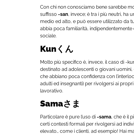
Con chi non conosciamo bene sarebbe molt
suffisso
-san
, invece; è tra i più neutri, ha 
medio ed alto, e può essere utilizzato da tut
abbia poca familiarità, indipendentemente d
sociale.
Kunくん
Molto più specifico è, invece, il caso di -
destinato ad adolescenti o giovani uomini
che abbiano poca confidenza con l’interlo
adulti ed insegnanti) per rivolgersi ai propri
lavorativo.
Samaさま
Particolare è pure l’uso di
-sama
, che è il p
certi contesti formali per rivolgersi ad ind
elevato… come i clienti, ad esempio! Hai mai