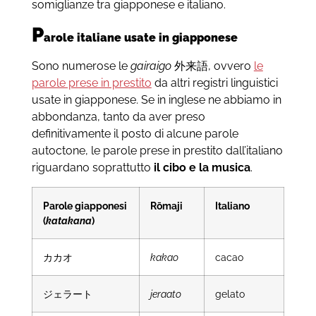
somiglianze tra giapponese e italiano.
P
arole italiane usate in giapponese
Sono numerose le
gairaigo
外来語, ovvero
le
parole prese in prestito
da altri registri linguistici
usate in giapponese. Se in inglese ne abbiamo in
abbondanza, tanto da aver preso
definitivamente il posto di alcune parole
autoctone, le parole prese in prestito dall’italiano
riguardano soprattutto
il cibo e la musica
.
Parole giapponesi
Rōmaji
Italiano
(
katakana
)
カカオ
kakao
cacao
ジェラート
jeraato
gelato