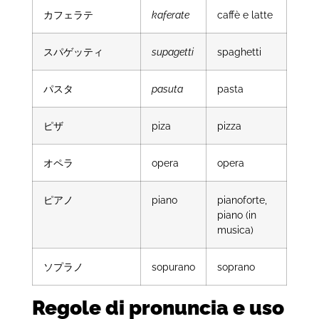
カフェラテ
kaferate
caffè e latte
スパゲッティ
supagetti
spaghetti
パスタ
pasuta
pasta
ピザ
piza
pizza
オペラ
opera
opera
ピアノ
piano
pianoforte,
piano (in
musica)
ソプラノ
sopurano
soprano
Regole di pronuncia e uso