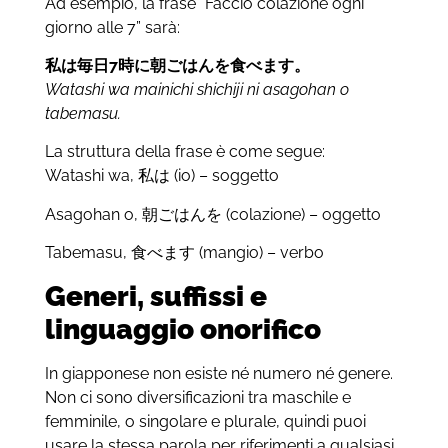
Ad esempio, la frase “Faccio colazione ogni
giorno alle 7” sarà:
私は毎日7時に朝ごはんを食べます。
Watashi wa
mainichi shichiji ni
asagohan
o
tabemasu
.
La struttura della frase è come segue:
Watashi wa, 私は (io) – soggetto
Asagohan o, 朝ごはんを (colazione) – oggetto
Tabemasu, 食べます (mangio) – verbo
Generi, suffissi e
linguaggio onorifico
In giapponese non esiste né numero né genere.
Non ci sono diversificazioni tra maschile e
femminile, o singolare e plurale, quindi puoi
usare la stessa parola per riferimenti a qualsiasi