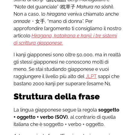
“Note del guanciale” (枕草子
Makura no sōshi
).
Non a caso, lo
hiragana
veniva chiamato anche
onnade
・女手, “mano di donna”. Per
approfondire l’argomento ti consigliamo il nostro
articolo
Hiragana, katakana e kanji: i tre sistemi
di scrittura giapponese.
I kanji giapponesi sono oltre 50,000, ma in realtà
gli stessi giapponesi ne conoscono molti di
meno. Se stai studiando giapponese e vuoi
raggiungere il livello più alto del
JLPT
sappi che
bastano 2000 kanji per superare l’esame N1.
Struttura della frase
La lingua giapponese segue la regola
soggetto
+ oggetto + verbo (SOV)
, al contrario di quella
italiana che è soggetto + verbo + oggetto.