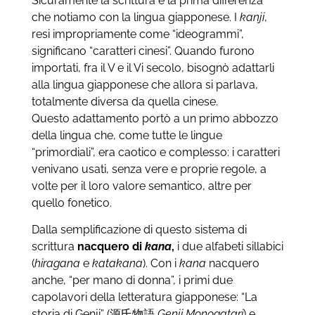
Sicuramente la scrittura è la prima differenza
che notiamo con la lingua giapponese. I
kanji
,
resi impropriamente come “ideogrammi”,
significano “caratteri cinesi”. Quando furono
importati, fra il V e il Vi secolo, bisognò adattarli
alla lingua giapponese che allora si parlava,
totalmente diversa da quella cinese.
Questo adattamento portò a un primo abbozzo
della lingua che, come tutte le lingue
“primordiali”, era caotico e complesso: i caratteri
venivano usati, senza vere e proprie regole, a
volte per il loro valore semantico, altre per
quello fonetico.
Dalla semplificazione di questo sistema di
scrittura
nacquero di
kana
,
i due alfabeti sillabici
(
hiragana
e
katakana
). Con i
kana
nacquero
anche, “per mano di donna”, i primi due
capolavori della letteratura giapponese: “La
storia di Genji” (源氏物語
Genji Monogatari
) e