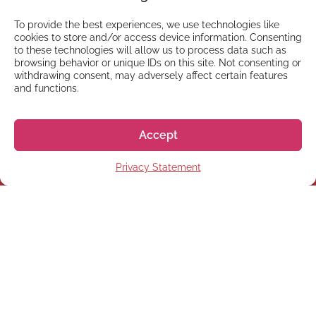
To provide the best experiences, we use technologies like
cookies to store and/or access device information. Consenting
to these technologies will allow us to process data such as
browsing behavior or unique IDs on this site. Not consenting or
withdrawing consent, may adversely affect certain features
and functions.
NEWSLETTER
Registrati alla nostra
Accept
Newsletter
Privacy Statement
Registrati
© 2026 株式会社GoGo World