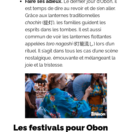
Faire ses adieux.
Le dernier jour d’Obon, il
est temps de dire au revoir et de s’en aller.
Grâce aux lanternes traditionnelles
chochin
(
提灯
), les familles guident les
esprits dans les tombes. Il est aussi
commun de voir les lanternes flottantes
appelées
toro nagashi
(
灯籠流し
) lors d’un
rituel. Il s’agit dans tous les cas d’une scène
nostalgique, émouvante et mélangeant la
joie et la tristesse.
Les festivals pour Obon