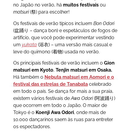
no Japão no verão, há
muitos festivais
ou
matsuri
(祭) para escolher!
Os festivais de verão típicos incluem
Bon Odori
(盆踊り – dança bon) e espetáculos de fogos de
artifício, que você pode experimentar vestindo
um
yukata
(浴衣) – uma versão mais casual e
leve do quimono (着物) usada no verão.
Os principais festivais de verão incluem o
Gion
matsuri em Kyoto
,
Tenjin matsuri em Osaka.
Há também o
Nebuta matsuri em Aomori e o
festival das estrelas de Tanabata
celebrado
em todo o país. Se dança for mais a sua praia,
existem vários festivais de
Awa Odori
(阿波踊り)
que ocorrem em todo o Japão. O maior de
Tokyo é o
Koenji Awa Odori
, onde mais de
10.000 dançarinos saem às ruas para entreter
os espectadores.