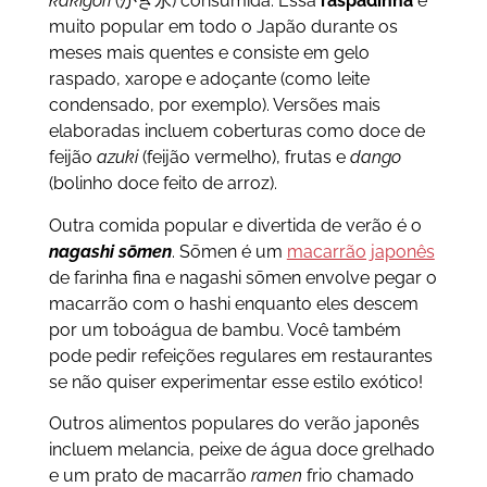
kakigori
(かき氷) consumida. Essa
raspadinha
é
muito popular em todo o Japão durante os
meses mais quentes e consiste em gelo
raspado, xarope e adoçante (como leite
condensado, por exemplo). Versões mais
elaboradas incluem coberturas como doce de
feijão
azuki
(feijão vermelho), frutas e
dango
(bolinho doce feito de arroz).
Outra comida popular e divertida de verão é o
nagashi sōmen
. Sōmen é um
macarrão japonês
de farinha fina e nagashi sōmen envolve pegar o
macarrão com o hashi enquanto eles descem
por um toboágua de bambu. Você também
pode pedir refeições regulares em restaurantes
se não quiser experimentar esse estilo exótico!
Outros alimentos populares do verão japonês
incluem melancia, peixe de água doce grelhado
e um prato de macarrão
ramen
frio chamado