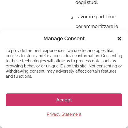
degli studi.
Lavorare part-time
per ammortizzare le
spese di vita
Manage Consent
quotidiana, a
To provide the best experiences, we use technologies like
determinate
cookies to store and/or access device information. Consenting
to these technologies will allow us to process data such as
condizioni.
browsing behavior or unique IDs on this site. Not consenting or
withdrawing consent, may adversely affect certain features
Documenti
and functions.
standard:
Per richiedere il visto
Accept
studentesco dovrai
raccogliere e presentare i
Privacy Statement
seguenti documenti: