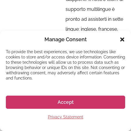
supporto multilingue è
pronto ad assisterti in sette
lingue: inglese, francese,
tedesco, italiano,
Manage Consent
portoghese, spagnolo e
To provide the best experiences, we use technologies like
cookies to store and/or access device information. Consenting
svedese.
to these technologies will allow us to process data such as
browsing behavior or unique IDs on this site. Not consenting or
withdrawing consent, may adversely affect certain features
Scegliere Go! Go! Nihon
and functions.
per la tua esperienza di
studio all’estero in
Accept
Giappone significa
Privacy Statement
usufruire di un processo di
iscrizione semplificato,