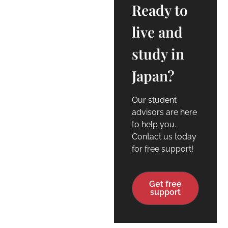
Ready to
live and
study in
Japan?
Our student
advisors are here
to help you.
Contact us today
for free support!
Get free
support