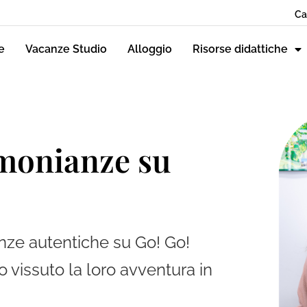
Ca
e
Vacanze Studio
Alloggio
Risorse didattiche
imonianze su
anze autentiche su Go! Go!
 vissuto la loro avventura in