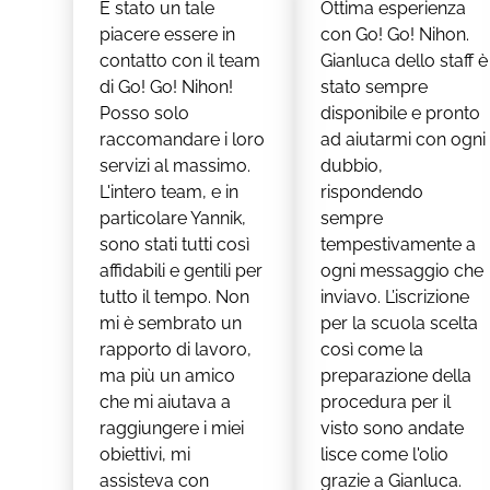
È stato un tale
Ottima esperienza
piacere essere in
con Go! Go! Nihon.
contatto con il team
Gianluca dello staff è
di Go! Go! Nihon!
stato sempre
Posso solo
disponibile e pronto
raccomandare i loro
ad aiutarmi con ogni
servizi al massimo.
dubbio,
L'intero team, e in
rispondendo
particolare Yannik,
sempre
sono stati tutti così
tempestivamente a
affidabili e gentili per
ogni messaggio che
tutto il tempo. Non
inviavo. L’iscrizione
mi è sembrato un
per la scuola scelta
rapporto di lavoro,
così come la
ma più un amico
preparazione della
che mi aiutava a
procedura per il
raggiungere i miei
visto sono andate
obiettivi, mi
lisce come l'olio
assisteva con
grazie a Gianluca.