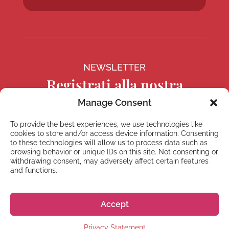
NEWSLETTER
Registrati alla nostra
Newsletter
Manage Consent
To provide the best experiences, we use technologies like
cookies to store and/or access device information. Consenting
to these technologies will allow us to process data such as
browsing behavior or unique IDs on this site. Not consenting or
Registrati
withdrawing consent, may adversely affect certain features
and functions.
Accept
© 2026 株式会社GoGo World
Privacy Statement