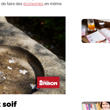
de faire des
économies
en même
 soif