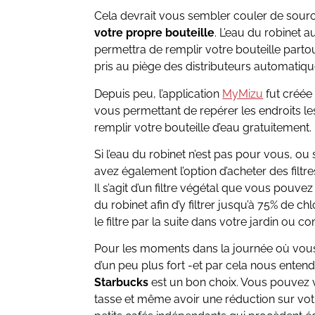
Cela devrait vous sembler couler de sourc
votre propre bouteille
. L’eau du robinet 
permettra de remplir votre bouteille partout
pris au piège des distributeurs automatiqu
Depuis peu, l’application
MyMizu
fut créée 
vous permettant de repérer les endroits l
remplir votre bouteille d’eau gratuitement.
Si l’eau du robinet n’est pas pour vous, ou
avez également l’option d’acheter des filt
Il s’agit d’un filtre végétal que vous pouve
du robinet afin d’y filtrer jusqu’à 75% de ch
le filtre par la suite dans votre jardin ou
Pour les moments dans la journée où vou
d’un peu plus fort -et par cela nous entend
Starbucks
est un bon choix. Vous pouvez 
tasse et même avoir une réduction sur votr