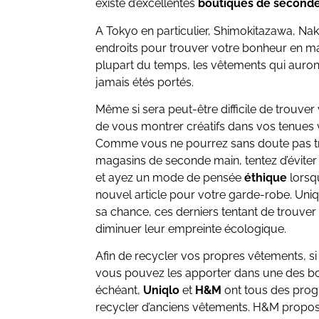
existe d’excellentes
boutiques de second
A Tokyo en particulier, Shimokitazawa, Nak
endroits pour trouver votre bonheur en ma
plupart du temps, les vêtements qui auron
jamais étés portés.
Même si sera peut-être difficile de trouver v
de vous montrer créatifs dans vos tenues 
Comme vous ne pourrez sans doute pas tro
magasins de seconde main, tentez d’éviter
et ayez un mode de pensée
éthique
lorsqu
nouvel article pour votre garde-robe. Uniq
sa chance, ces derniers tentant de trouver
diminuer leur empreinte écologique.
Afin de recycler vos propres vêtements, si
vous pouvez les apporter dans une des b
échéant,
Uniqlo
et
H&M
ont tous des pro
recycler d’anciens vêtements. H&M propo