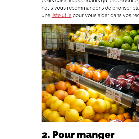
petits cafés indépendants qui procèdent é
nous vous recommandons de prioriser plut
une
liste utile
pour vous aider dans vos re
2. Pour manger