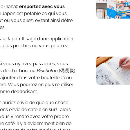
e (haha):
emportez avec vous
au Japon est potable ce qui vous
 où vous allez, évitant ainsi d’être
es.
au Japon. Il s’agit d’une application
es plus proches où vous pourrez
 si vous n’y avez pas accès, vous
res de charbon, ou
Binchōtan
(備長炭).
z ajouter dans votre bouteille d’eau
lore. Vous pourrez en plus réutiliser
 comme déodorisant.
s auriez envie de quelque chose
ons envie de café bien sûr! -alors
vous y rendre avec votre propre
e café. Il y a évidemment bien de