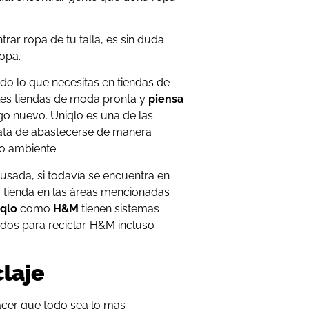
ntrar ropa de tu talla, es sin duda
ropa.
do lo que necesitas en tiendas de
ales tiendas de moda pronta y
piensa
o nuevo. Uniqlo es una de las
rata de abastecerse de manera
io ambiente.
 usada, si todavía se encuentra en
a tienda en las áreas mencionadas
qlo
como
H&M
tienen sistemas
dos para reciclar. H&M incluso
claje
acer que todo sea lo más