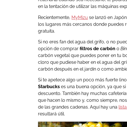
en la tentación de utilizar las máquinas e
Recientemente,
MyMizu
se lanzó en Japón.
los lugares más cercanos donde puedes re
gratuita.
Si no eres fan del agua del grifo, o no pued
opción de comprar
filtros de carbón
o
Bi
carbón vegetal que puedes poner en tu bot
cloro que pudiese haber en el agua del gri
carbón después en el jardín o como ambie
Si te apetece algo un poco más fuerte (¡no
Starbucks
es una buena opción, ya que si 
descuento. También hay muchas cafeterí
que hacen lo mismo y, como siempre, nos
de las grandes cadenas. Aquí hay una
list
resultará útil.