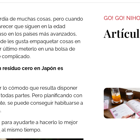
GO! GO! NIH
ardia de muchas cosas, pero cuando
parecer que siguen en la edad
Artícu
ncluso en los países más avanzados,
nde les gusta empaquetar cosas en
or último meterlo en una bolsa de
e complicado.
on residuo cero en Japón es
or lo cómodo que resulta disponer
odas partes. Pero planificando con
nte, se puede conseguir habituarse a
.
para ayudarte a hacerlo lo mejor
o
al mismo tiempo.