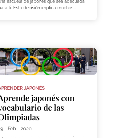
una escuela de japonés que sea adecuada
ara ti. Esta decisión implica muchos...
APRENDER JAPONÉS
Aprende japonés con
vocabulario de las
Olimpiadas
19 - Feb - 2020