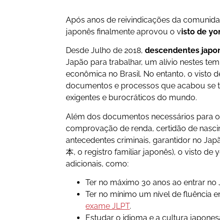
Após anos de reivindicações da comunid
japonês finalmente aprovou o v
isto de yo
Desde Julho de 2018,
descendentes japon
Japão para trabalhar, um alívio nestes t
econômica no Brasil. No entanto, o visto de
documentos e processos que acabou se t
exigentes e burocráticos do mundo.
Além dos documentos necessários para os 
comprovação de renda, certidão de nasci
antecedentes criminais, garantidor no Ja
本, o registro familiar japonês), o visto de 
adicionais, como:
Ter no máximo 30 anos ao entrar no 
Ter no mínimo um nível de fluência 
exame JLPT
.
Estudar o idioma e a cultura japones