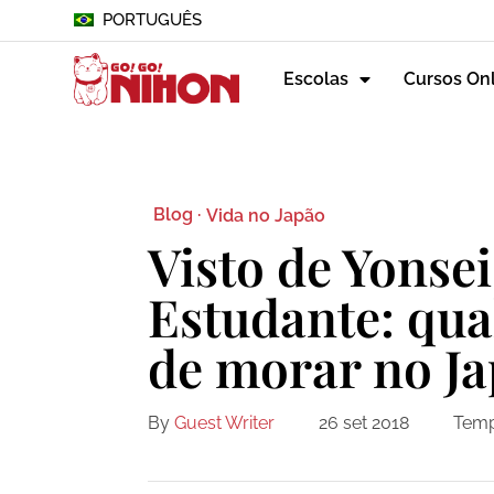
PORTUGUÊS
Escolas
Cursos On
Blog ·
Vida no Japão
Visto de Yonsei
Estudante: qua
de morar no J
By
Guest Writer
26 set 2018
Temp