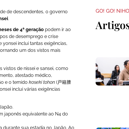
GO! GO! NIH
ade de descendentes, o governo
nsei
.
Artigo
eses de 4ª geração
podem ir ao
empos de desemprego e crise
 yonsei inclui tantas exigências,
ornando um dos vistos mais
vistos de nissei e sansei, como
mento, atestado médico,
pão e o temido
koseki tohon
(戸籍謄
yonsei inclui várias exigências
Japão.
em japonês equivalente ao N4 do
a durante sua estadia no Japão. Ao