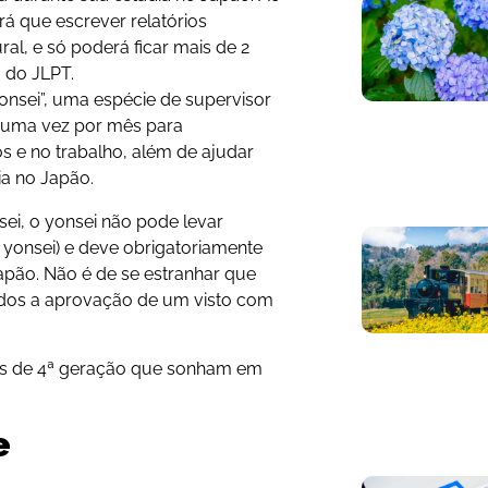
erá que escrever relatórios
l, e só poderá ficar mais de 2
 do JLPT.
onsei”, uma espécie de supervisor
o uma vez por mês para
 e no trabalho, além de ajudar
ia no Japão.
sei, o yonsei não pode levar
e yonsei) e deve obrigatoriamente
apão. Não é de se estranhar que
dos a aprovação de um visto com
tes de 4ª geração que sonham em
e