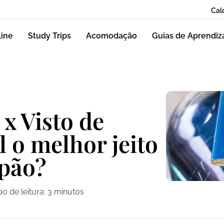
Cal
line
Study Trips
Acomodação
Guias de Aprendi
 x Visto de
l o melhor jeito
apão?
o de leitura:
3
minutos