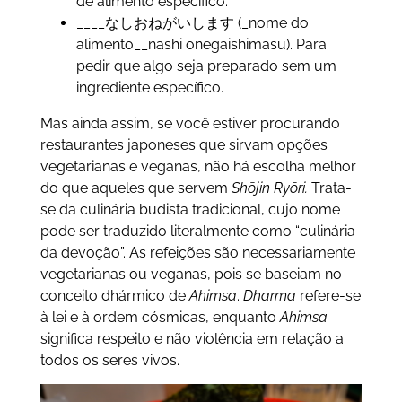
de alimento específico.
____なしおねがいします (_nome do
alimento__nashi onegaishimasu). Para
pedir que algo seja preparado sem um
ingrediente específico.
Mas ainda assim, se você estiver procurando
restaurantes japoneses que sirvam opções
vegetarianas e veganas, não há escolha melhor
do que aqueles que servem
Shōjin Ryōri.
Trata-
se da culinária budista tradicional, cujo nome
pode ser traduzido literalmente como “culinária
da devoção”. As refeições são necessariamente
vegetarianas ou veganas, pois se baseiam no
conceito dhármico de
Ahimsa
.
Dharma
refere-se
à lei e à ordem cósmicas, enquanto
Ahimsa
significa respeito e não violência em relação a
todos os seres vivos.