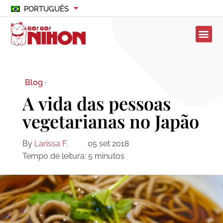
PORTUGUÊS
Blog ·
A vida das pessoas
vegetarianas no Japão
By
Larissa F.
05 set 2018
Tempo de leitura:
5
minutos