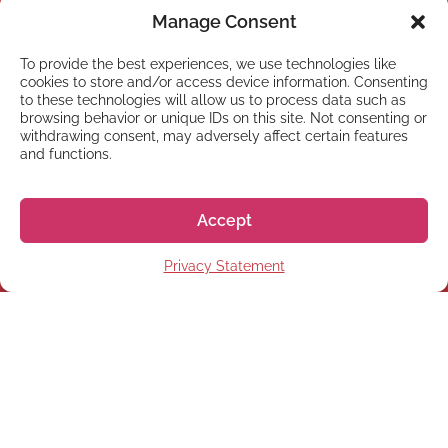
Manage Consent
To provide the best experiences, we use technologies like
cookies to store and/or access device information. Consenting
to these technologies will allow us to process data such as
browsing behavior or unique IDs on this site. Not consenting or
withdrawing consent, may adversely affect certain features
and functions.
Accept
NEWSLETTER
Privacy Statement
Inscreva-se em nossa
newsletter
Inscrever